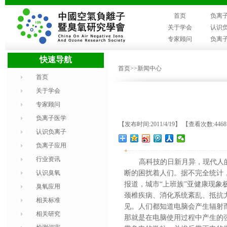
首页
负离
关于学会
认识
专家顾问
负离
快速导航
首页
>>新闻中心
首页
关于学会
专家顾问
负离子医学
【发布时间:2011/4/19】 【查看次数:446
认识负离子
负离子应用
+
行业资讯
高科技的日新月异，现代人
认识臭氧
断的困扰着人们。据不完全统计，
报道，城市“上班族”亚健康现象
臭氧应用
颈椎疾病、消化系统紊乱、抵抗
相关标准
见。人们都知道电脑会产生辐射
相关研究
那就是在电脑使用过程中产生的强