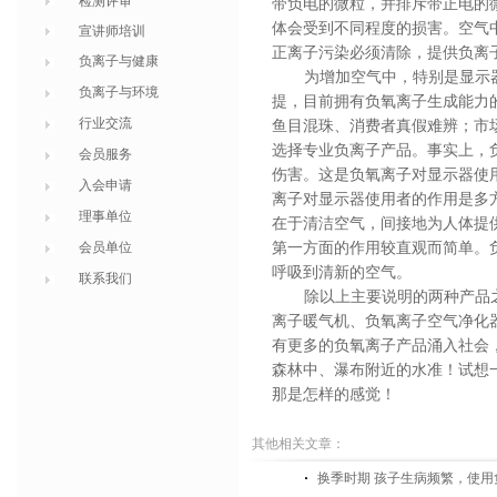
检测评审
带负电的微粒，并排斥带正电的
体会受到不同程度的损害。空气
宣讲师培训
正离子污染必须清除，提供负离
负离子与健康
为增加空气中，特别是显示
负离子与环境
提，目前拥有负氧离子生成能力
行业交流
鱼目混珠、消费者真假难辨；市
选择专业负离子产品。事实上，
会员服务
伤害。这是负氧离子对显示器使
入会申请
离子对显示器使用者的作用是多
理事单位
在于清洁空气，间接地为人体提
会员单位
第一方面的作用较直观而简单。
呼吸到清新的空气。
联系我们
除以上主要说明的两种产品
离子暖气机、负氧离子空气净化
有更多的负氧离子产品涌入社会
森林中、瀑布附近的水准！试想
那是怎样的感觉！
其他相关文章：
换季时期 孩子生病频繁，使