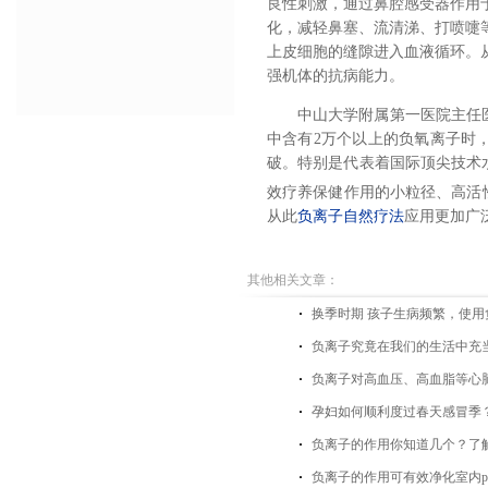
良性刺激，通过鼻腔感受器作用
化，减轻鼻塞、流清涕、打喷嚏
上皮细胞的缝隙进入血液循环。
强机体的抗病能力。
中山大学附属第一医院主任
中含有
2万个以上的负氧离子时
破。特别是代表着国际顶尖技术
效疗养保健作用的小粒径、高活性
从此
负离子自然疗法
应用更加广
其他相关文章：
换季时期 孩子生病频繁，使
负离子究竟在我们的生活中充
负离子对高血压、高血脂等心
孕妇如何顺利度过春天感冒季？
负离子的作用你知道几个？了
负离子的作用可有效净化室内pm