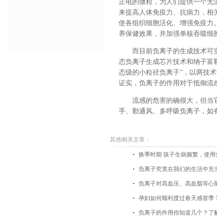
正电的微粒，为人们提供一个无
来提高人体免疫力、抗病力，相
使各组织细胞活化、增强免疫力
养保健效果，并加强单核吞噬细
而目前负离子的生成技术可
态负离子生成芯片技术和纳子富
态级的小粒径负离子”，以两技
证实，负离子的作用对于抵御流
流感的危害的确很大，但当
手、勤通风、多呼吸负离子，如
其他相关文章：
换季时期 孩子生病频繁，使
负离子究竟在我们的生活中充
负离子对高血压、高血脂等心
孕妇如何顺利度过春天感冒季？
负离子的作用你知道几个？了