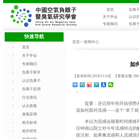
首页
负离
关于学会
认识
专家顾问
负离
快速导航
首页
>>新闻中心
首页
关于学会
如
专家顾问
负离子医学
【发布时间:2018/11/14】 【查看次数:38
认识负离子
负离子应用
+
行业资讯
提要：还记得年初开始强势来
认识臭氧
该如何面对流感——这个“来了就
臭氧应用
本以为流感会随着时间推移
相关标准
任钟南山院士对今年流感特点的
相关研究
疫注射。如果禽流感和人流感混