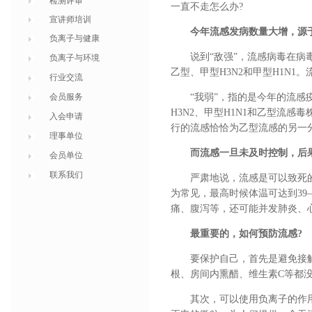
检测评审
一直不走怎么办?
宣讲师培训
今年流感发病数量大增，源于
负离子与健康
说到“敌强”，流感病毒在
负离子与环境
乙型、甲型H3N2和甲型H1N
行业交流
会员服务
“我弱”，指的是今年的流
H3N2、甲型H1N1和乙型流
入会申请
行的流感恰恰为乙型流感的另一
理事单位
而流感一旦未及时控制，后
会员单位
联系我们
严肃地说，流感是可以致死
为常见，最高时候体温可达到39
痛、腹泻等，还可能并发肺炎、
最重要的，如何预防流感?
要保护自己，首先是避免接
根、房间内熏醋、维生素C等都
其次，可以使用负离子的作