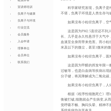
检测评审
宣讲师培训
科学家研究发现，负离子是
不堪，负离子环境是人类生存与
负离子与健康
负离子与环境
如果没有小粒径负离子，空气
行业交流
这是因为PM2.5直径还不
会员服务
长、几乎是永久性悬浮于大气中
入会申请
血液至全身而带来危害。而小粒径
米及以下的微尘，甚至1微米的微
理事单位
会员单位
如果没有小粒径负离子，面
联系我们
这是因为甲醛的挥发年限一
过敏等，也是白血病等疾病出现
分子键，将其降解成为二氧化碳
如果没有小粒径负离子，人
根据《程序性细胞死亡》理
衡被打破,细胞就会产生病变,
觉呼吸不畅、胸闷头晕、精神不
系统疾病均与其有关。