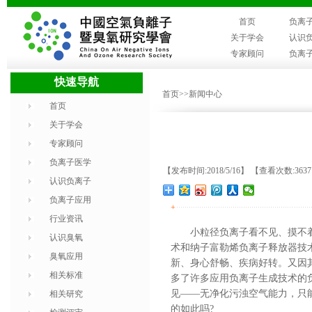
首页
负离
关于学会
认识
专家顾问
负离
快速导航
首页
>>新闻中心
首页
关于学会
专家顾问
负离子医学
【发布时间:2018/5/16】 【查看次数:363
认识负离子
负离子应用
+
行业资讯
小粒径负离子看不见、摸不
认识臭氧
术和纳子富勒烯负离子释放器技
臭氧应用
新、身心舒畅、疾病好转。又因
相关标准
多了许多应用负离子生成技术的
见——无净化污浊空气能力，只能
相关研究
的如此吗?