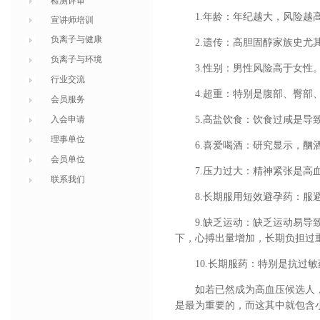
检测评审
1.年龄：年纪越大，风险越
宣讲师培训
负离子与健康
2.遗传：高胆固醇家族史尤
负离子与环境
3.性别：男性风险高于女性
行业交流
4.超重：特别是腹部、臀部
会员服务
入会申请
5.高盐饮食：饮食过咸是导
理事单位
6.喜爱喝酒：研究显示，酗
会员单位
7.压力过大：精神紧张是高
联系我们
8.长期服用短效避孕药：
9.缺乏运动：缺乏运动易
下，心搏出量增加，长期负担过
10.长期服药：特别是抗过
如若已然成为高血压候选人
是最为重要的，而这其中就包含