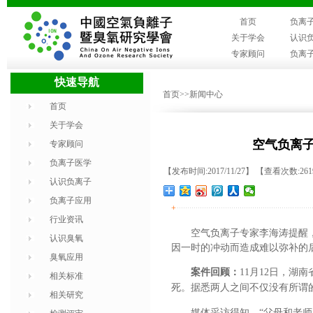
首页
负离
关于学会
认识
专家顾问
负离
快速导航
首页
>>新闻中心
首页
关于学会
空气负离子
专家顾问
负离子医学
【发布时间:2017/11/27】 【查看次数:26
认识负离子
负离子应用
+
行业资讯
空气负离子专家李海涛提醒
认识臭氧
因一时的冲动而造成难以弥补的
臭氧应用
案件回顾：
11月12日，湖
相关标准
死。据悉两人之间不仅没有所谓
相关研究
媒体采访得知，“父母和老