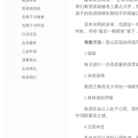
检测评审
辈们希望其能够考上重点大学，
宣讲师培训
孩子的焦虑情绪长期找不到突破
负离子与健康
原本光明的未来，也因这一
负离子与环境
时机，等待“最后一根稻草”落下
行业交流
有效方法：
那么应该如何疏
会员服务
入会申请
1.锻炼
理事单位
每天进行一次高质量的体育
会员单位
2.涂色游戏
联系我们
新西兰奥塔戈大学的一项研
3.身体放松呼吸
焦虑症会让人处于心慌、肌
中消除紧张之感。
4.注意休息
多休息可以减轻心理焦虑。