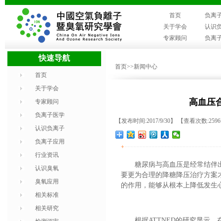
首页
负离
关于学会
认识
专家顾问
负离
快速导航
首页
>>新闻中心
首页
关于学会
高血压
专家顾问
负离子医学
【发布时间:2017/9/30】 【查看次数:259
认识负离子
负离子应用
+
行业资讯
糖尿病与高血压是经常结伴
认识臭氧
要更为合理的降糖降压治疗方案
臭氧应用
的作用，能够从根本上降低发生
相关标准
相关研究
根据ATTNED的研究显示