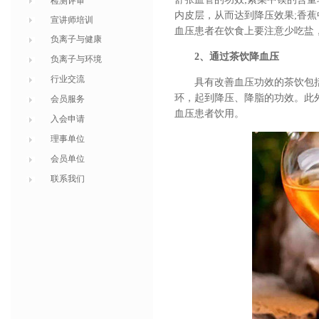
检测评审
内皮层，从而达到降压效果;香
宣讲师培训
血压患者在饮食上要注意少吃盐
负离子与健康
2、通过茶饮降血压
负离子与环境
行业交流
具有改善血压功效的茶饮包
环，起到降压、降脂的功效。此
会员服务
血压患者饮用。
入会申请
理事单位
会员单位
联系我们