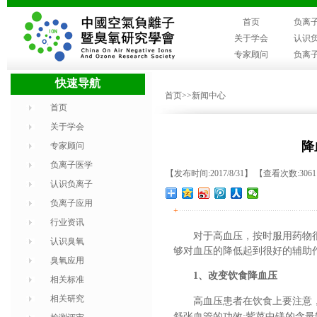
首页
负离
关于学会
认识
专家顾问
负离
快速导航
首页
>>新闻中心
首页
关于学会
降
专家顾问
负离子医学
【发布时间:2017/8/31】 【查看次数:306
认识负离子
负离子应用
+
行业资讯
对于高血压，按时服用药物
认识臭氧
够对血压的降低起到很好的辅助
臭氧应用
1、改变饮食降血压
相关标准
相关研究
高血压患者在饮食上要注意
舒张血管的功效;紫菜中镁的含