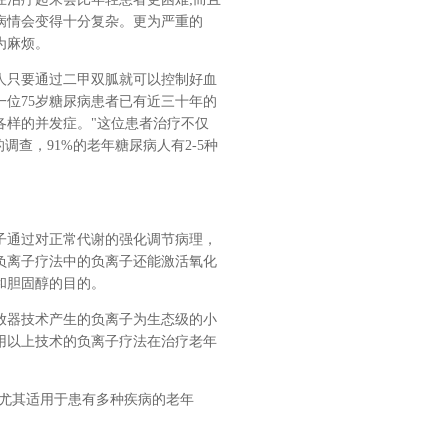
病情会变得十分复杂。更为严重的
为麻烦。
人只要通过二甲双胍就可以控制好血
位75岁糖尿病患者已有近三十年的
各样的并发症。"这位患者治疗不仅
查，91%的老年糖尿病人有2-5种
子通过对正常代谢的强化调节病理，
负离子疗法中的负离子还能激活氧化
和胆固醇的目的。
放器技术产生的负离子为生态级的小
用以上技术的负离子疗法在治疗老年
，尤其适用于患有多种疾病的老年