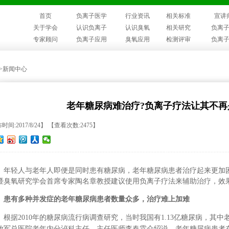
首页
负离子医学
行业资讯
相关标准
宣讲
关于学会
认识负离子
认识臭氧
相关研究
负离
专家顾问
负离子应用
臭氧应用
检测评审
负离
>>新闻中心
老年糖尿病难治疗?负离子疗法让其不再
时间:2017/8/24】 【查看次数:2475】
年轻人与老年人即便是同时患有糖尿病，老年糖尿病患者治疗起来更加
暨臭氧研究学会首席专家陶名章教授建议使用负离子疗法来辅助治疗，效
患有多种并发症的老年糖尿病患者数量众多，治疗难上加难
根据2010年的糖尿病流行病调查研究，当时我国有1.13亿糖尿病，其中
放军总医院老年内分泌科主任、主任医师李春霖介绍说，老年糖尿病患者