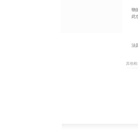
物
此
法
其他相