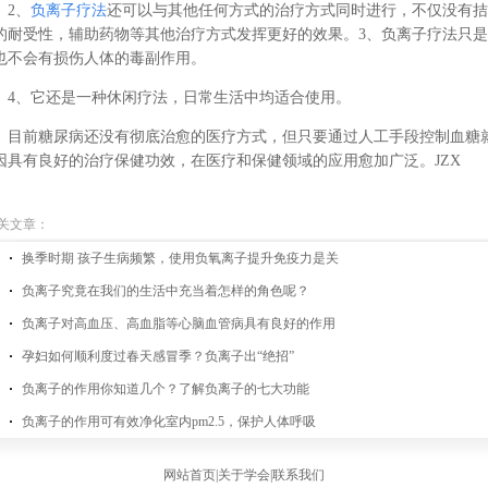
2、
负离子疗法
还可以与其他任何方式的治疗方式同时进行，不仅没有拮
的耐受性，辅助药物等其他治疗方式发挥更好的效果。3、负离子疗法只
也不会有损伤人体的毒副作用。
4、它还是一种休闲疗法，日常生活中均适合使用。
目前糖尿病还没有彻底治愈的医疗方式，但只要通过人工手段控制血糖
因具有良好的治疗保健功效，在医疗和保健领域的应用愈加广泛。JZX
关文章：
换季时期 孩子生病频繁，使用负氧离子提升免疫力是关
负离子究竟在我们的生活中充当着怎样的角色呢？
负离子对高血压、高血脂等心脑血管病具有良好的作用
孕妇如何顺利度过春天感冒季？负离子出“绝招”
负离子的作用你知道几个？了解负离子的七大功能
负离子的作用可有效净化室内pm2.5，保护人体呼吸
网站首页
|
关于学会
|
联系我们