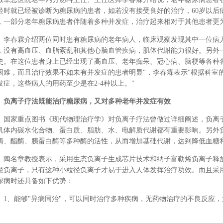
轻时就已经被诊断为糖尿病的患者，如若没有接受良好的治疗，60岁以后
，一部分老年糖尿病患者伴随着多种并发症，治疗起来相对于其他患者更
李春霖介绍两位同时患有糖尿病的老年病人，临床观察发现其中一位病
，没有高血压、血脂紊乱和其他心脑血管疾病，肌体代谢能力很好。另外一
史。在这位患者身上已经出现了高血压、老年痴呆、冠心病、脑梗等各种
困难，而且治疗效果不如未有并发症的患者明显"，李春霖表示"根据科室的调
发症，这些病人的用药至少是在2-4种以上。"
负离子疗法既能治疗糖尿病，又对多种老年并发症有效
国家重点图书《现代物理治疗学》对负离子疗法曾做过详细阐述，负离
机体内碳水化合物、蛋白质、脂肪、水、电解质代谢都有重要影响。另外
酶、酯酶、胰蛋白酶等多种酶的活性，从而增加基础代谢，达到降低血糖
陶名章教授表示，采用生态负离子生成芯片技术和纳子富勒烯负离子释
径负离子，只有这种小粒径负离子才易于进入人体发挥治疗功效。而且采
尿病时还具备如下优势：
1、能够"异病同治"，可以同时治疗多种疾病，无药物治疗的不良反应
。