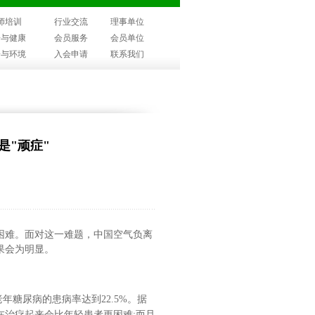
师培训
行业交流
理事单位
子与健康
会员服务
会员单位
子与环境
入会申请
联系我们
是"顽症"
困难。面对这一难题，中国空气负离
果会为明显。
老年糖尿病的患病率达到22.5%。据
在治疗起来会比年轻患者更困难;而且