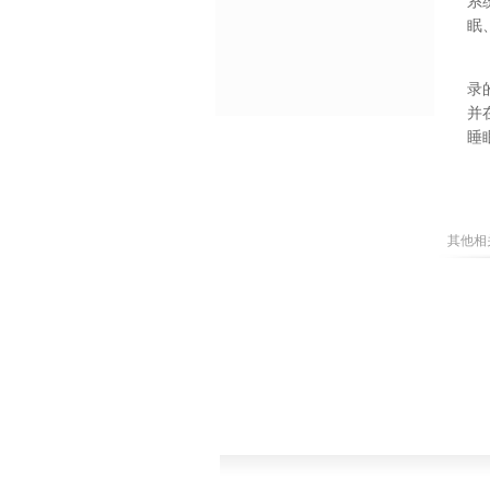
系
眠
录
并
睡
其他相