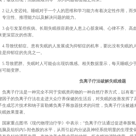
2.让人变迟钝。睡眠对于一个人的思维和学习能力有着决定性作用，而
、专注性、推理能力以及解决问题的能力。
3.会引发某些疾病。长期失眠很容易使人患上心脏衰竭、心律不齐、高
来更深层次的伤害。
4.导致忧郁症。患有失眠的人发展成为抑郁症的机率，要比没有失眠的
往是抑郁症的先兆之一。
5.导致肥胖。失眠时人可能会出现饥饿感。相关数据显示，每天睡眠少于
有可能变胖。
负离子疗法破解失眠难题
负离子疗法是一种完全不同于安眠类药物的一种自然疗养方式，以有着“
键因子的负离子疗法在走进大众疗养保健的生活后，对失眠的改善发挥了
子生成芯片技术和纳子富勒烯负离子释放器技术的问世，负离子疗法被越
失眠效果显著。
国家重点图书《现代物理治疗学》中表示：“负离子疗法通过促进单胺氧化
低脑及组织内5-羟色胺的水平，从而引起内分泌及神经系统明显的生理变