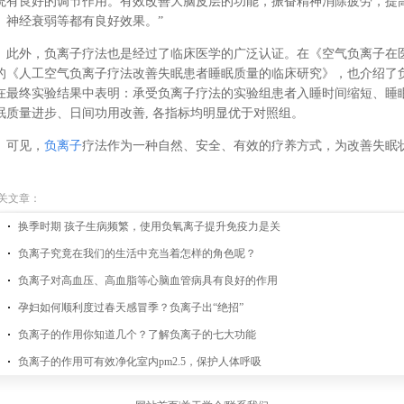
统有良好的调节作用。有效改善大脑皮层的功能，振奋精神消除疲劳，提
、神经衰弱等都有良好效果。”
此外，负离子疗法也是经过了临床医学的广泛认证。在《空气负离子在
的《人工空气负离子疗法改善失眠患者睡眠质量的临床研究》，也介绍了
在最终实验结果中表明：承受负离子疗法的实验组患者入睡时间缩短、睡
眠质量进步、日间功用改善, 各指标均明显优于对照组。
可见，
负离子
疗法作为一种自然、安全、有效的疗养方式，为改善失眠状
关文章：
换季时期 孩子生病频繁，使用负氧离子提升免疫力是关
负离子究竟在我们的生活中充当着怎样的角色呢？
负离子对高血压、高血脂等心脑血管病具有良好的作用
孕妇如何顺利度过春天感冒季？负离子出“绝招”
负离子的作用你知道几个？了解负离子的七大功能
负离子的作用可有效净化室内pm2.5，保护人体呼吸