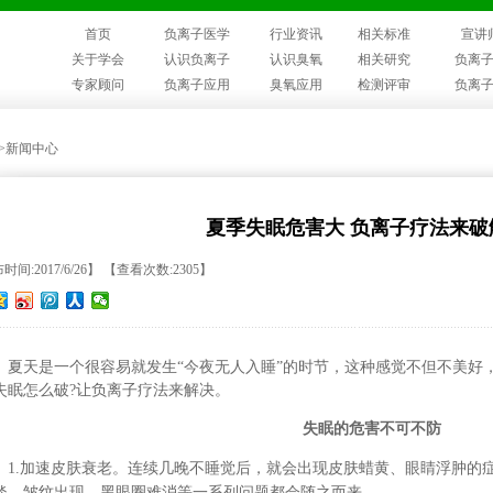
首页
负离子医学
行业资讯
相关标准
宣讲
关于学会
认识负离子
认识臭氧
相关研究
负离
专家顾问
负离子应用
臭氧应用
检测评审
负离
>>新闻中心
夏季失眠危害大 负离子疗法来破
时间:2017/6/26】 【查看次数:2305】
夏天是一个很容易就发生“今夜无人入睡”的时节，这种感觉不但不美好
失眠怎么破?让负离子疗法来解决。
失眠的危害不可不防
1.加速皮肤衰老。连续几晚不睡觉后，就会出现皮肤蜡黄、眼睛浮肿的
淡，皱纹出现，黑眼圈难消等一系列问题都会随之而来。