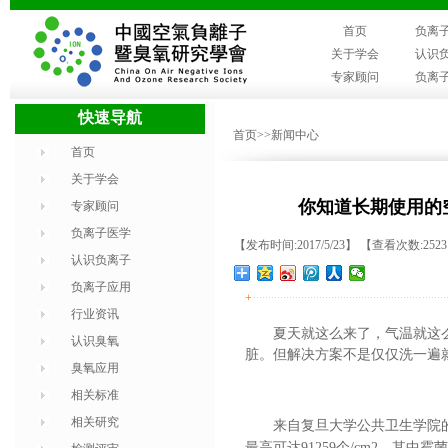
首页
负离
关于学会
认识
专家顾问
负离
快速导航
首页
>>新闻中心
首页
关于学会
你知道长期使用的
专家顾问
负离子医学
【发布时间:2017/5/23】 【查看次数:252
认识负离子
负离子应用
+
行业资讯
夏天就这么来了，气温就这
认识臭氧
脏。但解决方案不是仅仅洗一遍
臭氧应用
相关标准
相关研究
来自复旦大学公共卫生学院
最高可达91259个/cm2，其中霉