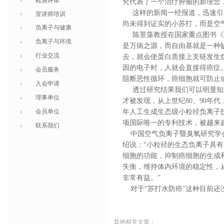
检测评审
究代表了一个治疗肿瘤的新理念
这样的新闻一经报道，迅速引发
宣讲师培训
尚未得到证实的小苏打，而是空
负离子与健康
陈景藻教授在国家重点图书《现
负离子与环境
是万病之源，而自由基就是一种
行业交流
去，就会使蛋白质接上支链发生
因的电子时，人就会直接得癌症
会员服务
阻断恶性循环，癌细胞就可防止
入会申请
透过研究结果我们可以明显知
理事单位
才被发现，从上世纪80、90年
会员单位
年人工生成生态级小粒径负离子
项国际唯一的专利技术，被越来
联系我们
中国空气负离子暨臭氧研究学会
绍说：“小粒径的生态负离子具
细胞的功能，抑制癌细胞的生成
失衡，维持体内环境的稳定性，
非常有益。”
对于“苏打水防癌”这种目前还
其他相关文章：