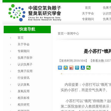
首页
负离
关于学会
认识
专家顾问
负离
快速导航
首页
>>新闻中心
首页
关于学会
是小苏打“饿
专家顾问
负离子医学
【发布时间:2016/10/4】 【查看次数:335
认识负离子
负离子应用
+
行业资讯
认识臭氧
内容提要：小苏打可以“饿死”
实的小苏打，而是空气负离子。
臭氧应用
相关标准
小苏打可以“饿死”癌细胞？这
相关研究
第二医院放射介入教授晁明表示