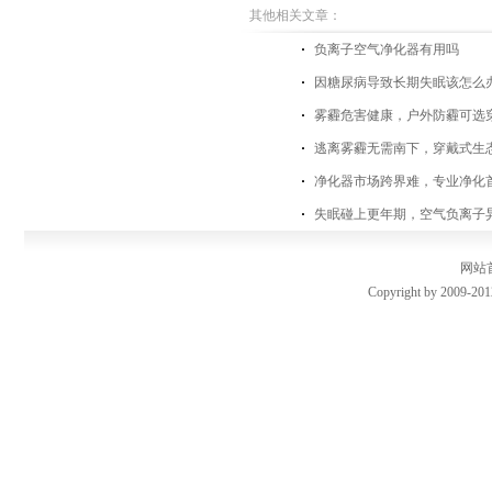
其他相关文章：
负离子空气净化器有用吗
因糖尿病导致长期失眠该怎么
雾霾危害健康，户外防霾可选
逃离雾霾无需南下，穿戴式生
净化器市场跨界难，专业净化
失眠碰上更年期，空气负离子
网站
Copyright by 2009-201