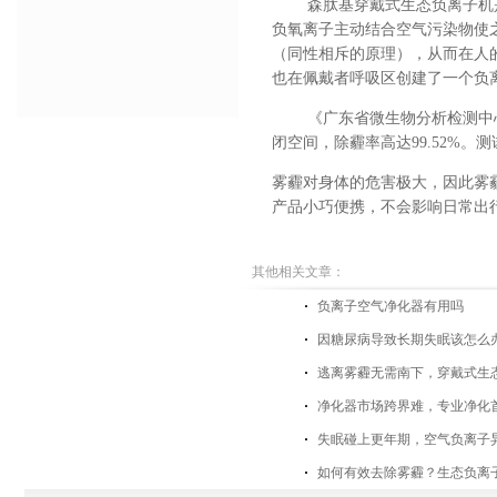
森肽基穿戴式生态负离子机
负氧离子主动结合空气污染物使
（同性相斥的原理），从而在人
也在佩戴者呼吸区创建了一个负
《广东省微生物分析检测中
闭空间，除霾率高达
99.52%
。测
雾霾对身体的危害极大，因此雾
产品小巧便携，不会影响日常出
其他相关文章：
负离子空气净化器有用吗
因糖尿病导致长期失眠该怎么
逃离雾霾无需南下，穿戴式生
净化器市场跨界难，专业净化
失眠碰上更年期，空气负离子
如何有效去除雾霾？生态负离