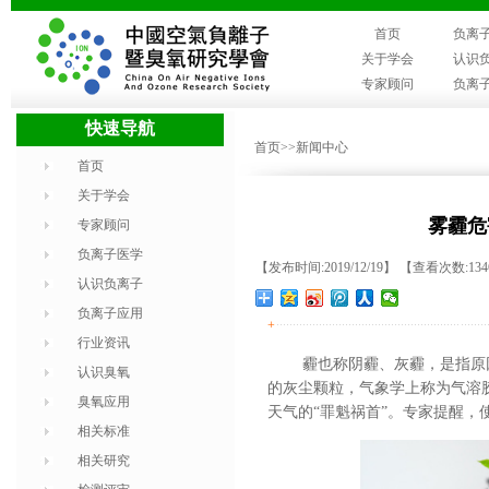
首页
负离
关于学会
认识
专家顾问
负离
快速导航
首页
>>新闻中心
首页
关于学会
雾霾危
专家顾问
负离子医学
【发布时间:2019/12/19】 【查看次数:134
认识负离子
负离子应用
+
行业资讯
霾也称阴霾、灰霾，是指原
认识臭氧
的灰尘颗粒，气象学上称为气溶
臭氧应用
天气的“罪魁祸首”。专家提醒
相关标准
相关研究