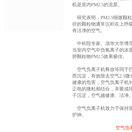
机
是室内
PM2.5
的克星。
研究表明，
PM2.5
细微颗粒
径的颗粒物通常沉积在上呼
有洁净的空气。
中科院专家、清华大学博
当室内空气中负氧离子的浓
肺颗粒物
PM2.5
效果极佳。
空气负离子机释放等同于
而沉淀，有效除去空气
2.5
微
健康的危害，空气负离子机
正电的微粒相结合，并聚成
子沉淀，空气越健康、洁净
空气负离子机致力于保持
护神。
空气负离