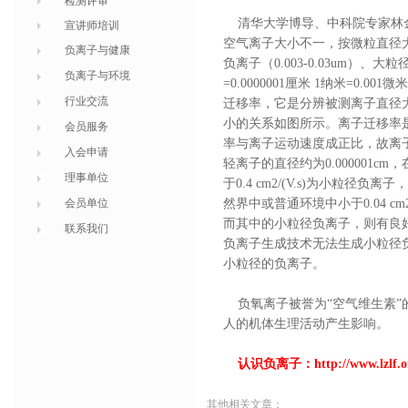
检测评审
清华大学博导、中科院专家林金
宣讲师培训
空气离子大小不一，按微粒直径大小
负离子与健康
负离子（0.003-0.03um）、大粒径
负离子与环境
=0.0000001厘米 1纳米=0
行业交流
迁移率，它是分辨被测离子直径
小的关系如图所示。离子迁移率
会员服务
率与离子运动速度成正比，故离
入会申请
轻离子的直径约为0.000001c
理事单位
于0.4 cm2/(V.s)为小粒径负离
会员单位
然界中或普通环境中小于0.04 
而其中的
小粒径负离子
，则有良
联系我们
负离子生成技术无法生成小粒径
小粒径的负离子。
负氧离子被誉为“空气维生素”
人的机体生理活动产生影响。
认识负离子：
http://www.lzlf.o
其他相关文章：