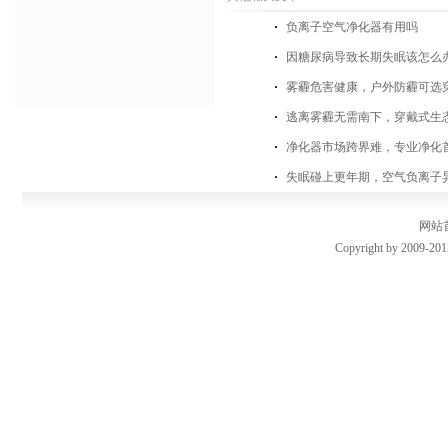
负离子空气净化器有用吗
因糖尿病导致长期失眠该怎么
雾霾危害健康，户外防霾可选
逃离雾霾无需南下，穿戴式生
净化器市场跨界难，专业净化
失眠碰上更年期，空气负离子
网站
Copyright by 2009-201