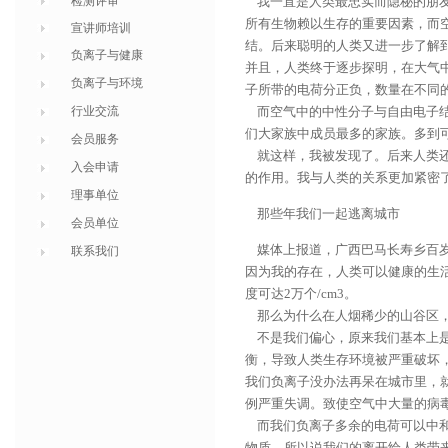
检测评审
我一直是人类最忠实而隐秘的朋友
所有生物赖以生存的重要因素，而
宣讲师培训
结。后来聪明的人类又进一步了解
负离子与健康
并且，人类终于逐步探明，在大气
负离子与环境
子所带的电荷分正负，数量在不同
行业交流
而空气中的中性分子与自由电子结
们大家族中成员最多的家族。多到
会员服务
就这样，我被发现了。后来人类还
入会申请
的作用。我与人类的关系更加紧密
理事单位
那些年我们一起逃离城市
会员单位
媒体上报道，广西巴马长寿乡百岁老
联系我们
因为我的存在，人类可以健康的生
度可达2万个/cm3。
那么为什么在人烟稀少的山谷区，
不是我们偏心，原来我们基本上是
衡，导致人类生存环境被严重破坏
我们负离子没办法再呆在城市里，
例严重失调。致使空气中大量的病
而我们负离子多余的电荷可以中和
物质。所以说我们的离开给人类带