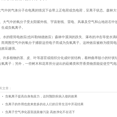
气中的气体分子在电离的情况下会带上正电荷或负电荷，呈离子状态。森林大
。
、大气中的氧分子受太阳紫外线、宇宙射线、雷电、风暴及空气和山地岩石中
，生成负氧离子。
、水的喷筒电效应(也叫勒纳德效应）森林中溪涧的跌失、瀑布的冲击等使水滴
，而周围空气中的氧分子捕获这些电子而成为负氧离子。这种效应被称为喷筒电
电效应越强。
、许多植物的茎、皮、叶等器官或组织分化成针状结构，着种曲率较小的针状结
负氧离子；另外，一些树木和花草所分泌出的萜烯类和芳香类物质能促使空气电
关文章：
负氧离子提高自身免疫力，达到预防疾病入侵的效果
负离子的作用也愈来愈多的在人们的日常生活中开花结果
负离子空气净化器宣战装修污染 高效净化不在话下