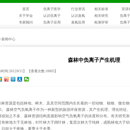
首页
负离子医学
行业资讯
相关标准
宣讲
关于学会
认识负离子
认识臭氧
相关研究
负离
专家顾问
负离子应用
臭氧应用
检测评审
负离
>>新闻中心
森林中负离子产生机理
间:2012/8/11】 【查看次数:10605】
林资源是包括林地、树木、及其空间范围内生长着的一切动物、植物、微生物
和。 森林空气负氧离子作为一种新型的旅游环保资源，其产生机理、理化特征
解或知之不多、森林资源结构直接影响空气负氧离子的浓度和分布。有关研究表
是有林地大于无林地，针叶林大于阔叶林，复层次林大于纯林，成熟林地大于幼
，日间大于夜晚，夏季大于冬季。