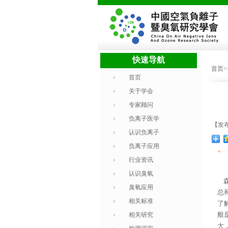
快速导航
首页
首页
关于学会
专家顾问
负离子医学
【发布时
认识负离子
负离子应用
+
行业资讯
认识臭氧
森
臭氧应用
总
相关标准
了
般
相关研究
大