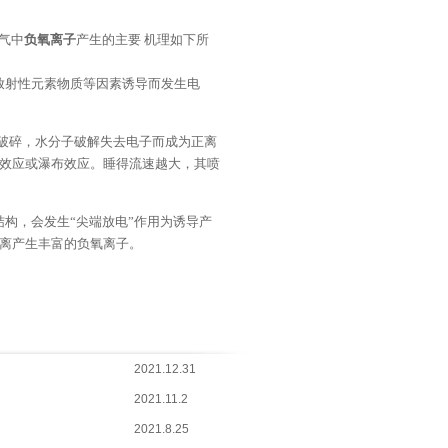
气中
负氧离子
产生的主要 机理如下所
放射性元素物质等因素诱导而发生电
破碎，水分子破解失去电子而成为正离
效应或瀑布效应。睡得流速越大，其喷
构，会发生“尖端放电”作用为诱导产
离产生丰富的负氧离子。
2021.12.31
2021.11.2
2021.8.25