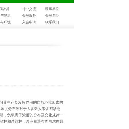
师培训
行业交流
理事单位
子与健康
会员服务
会员单位
子与环境
入会申请
联系我们
何其生存既发挥作用的自然环境因素的
、浓度分布等对于大多数人来讲都缺乏
明，负氧离子浓度的分布及变化规律一
龄林和过熟林，溪涧和瀑布周围浓度最