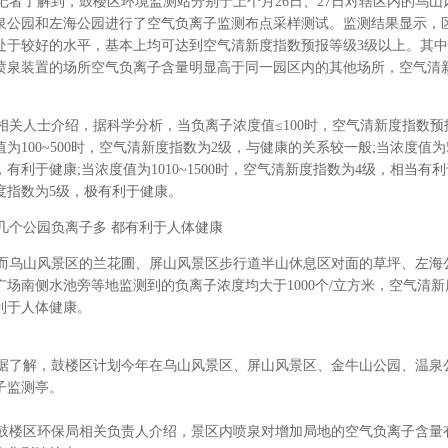
者了解到，鼓楼区环境监测站分别于上个月26日、27日对辖区内的乌山
泉公园和左海公园进行了空气负离子监测布点采样测试。监测结果显示，
处于较好的水平，基本上均可达到空气清新度指数预报等级3级以上。其
喷泉装置的场所空气负离子含量明显高于同一园区内的其他场所，空气清
。
关人士介绍，据科学分析，当负离子浓度值≤100时，空气清新度指数预
值为100~500时，空气清新度指数为2级，与健康的关系较一般;当浓度值为5
，有利于健康;当浓度值为1010~1500时，空气清新度指数为4级，相当有利
度指数为5级，极有利于健康。
个公园
负离子
多 都有利于人体健康
乌山风景区的兰花圃、屏山风景区步行道半山休息区对面的草坪、左海
广场南侧水池旁等地监测到的负离子浓度均大于1000个/立方米，空气清
利于人体健康。
了解，鼓楼区计划今年在乌山风景区、屏山风景区、金牛山公园、温泉
子监测亭。
楼区环保局相关负责人介绍，景区内喷泉对增加局地的空气负离子含量