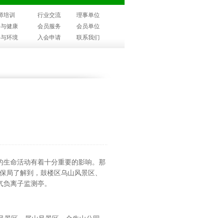
师培训
行业交流
理事单位
子与健康
会员服务
会员单位
子与环境
入会申请
联系我们
的生命活动有着十分重要的影响。那
环保局了解到，鼓楼区乌山风景区、
气负离子监测亭。