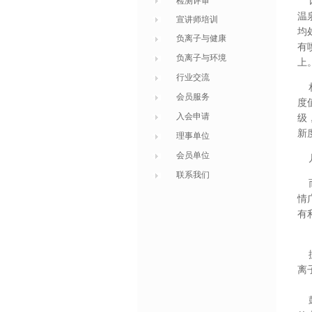
检测评审
记
温
宣讲师培训
均
负离子与健康
有
负离子与环境
上
行业交流
相
会员服务
度
入会申请
级
新
理事单位
会员单位
几
联系我们
而
情
有
据
离
鼓