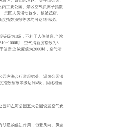
风景区、屏山风景区、金牛山公园、
区内主要公园、景区空气负离子指数
中，景区人员活动较少、植被茂密、
新度指数预报等级均可达到4级以
报等级为1级，不利于人体健康;当浓
10~1000时，空气清新度指数为3
于健康;当浓度值为2000时，空气清
公园左海步行道起始处、温泉公园激
新度指数预报等级达到4级，因此相当
公园和左海公园五大公园设置空气负
有明显的促进作用，但受风向、风速