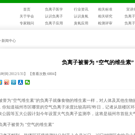
首页
负离子医学
行业资讯
相关标准
宣讲
关于学会
认识负离子
认识臭氧
相关研究
负离
专家顾问
负离子应用
臭氧应用
检测评审
负离
>>新闻中心
负离子被誉为 “空气的维生素”
时间:2012/1/31】 【查看次数:6804】
誉为“空气维生素”的负离子就像食物的维生素一样，对人体及其他生物
，你知道福州市区哪里的空气负离子浓度比较高吗?昨日，记者从鼓楼区
泉公园等五大公园计划今年设置大气负离子监测亭，这将是福州市首批大
离子被誉为 “空气的维生素”