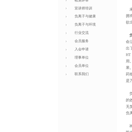
检测评审
宣讲师培训
未
拥
负离子与健康
欲
负离子与环境
行业交流
会员服务
命
出
入会申请
H
理事单位
用
会员单位
果
联系我们
药
是
负
的
无
负
神