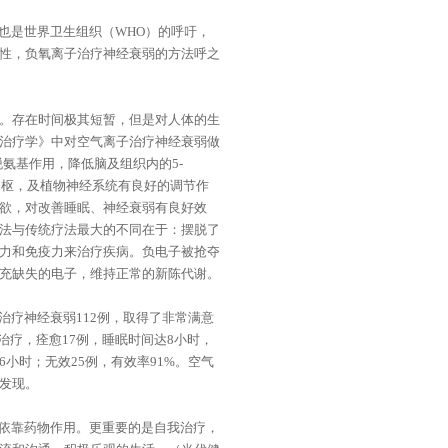
也是世界卫生组织（WHO）的呼吁，
性，负氧离子治疗神经衰弱的方法呼之
子。存在时间极其短暂，但是对人体的生
治疗学》中对空气离子治疗神经衰弱做
氨基作用，降低脑及组织内的5-
中枢，及植物神经系统有良好的调节作
欲，对改善睡眠、神经衰弱有良好效
法与传统疗法最大的不同在于：摆脱了
力和免疫力来治疗疾病。负电子被抢夺
充缺失的电子，维持正常的新陈代谢。
疗神经衰弱112例，取得了非常满意
子治疗，痊愈17例，睡眠时间达8小时，
6小时；无效25例，有效率91%。空气
发现。
依靠药物作用。更重要的是自我治疗，