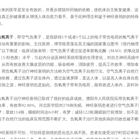
来的医学是安全有效的，并逐步摆脱对药物的依赖，使机体自主恢复健康。这
有真正的健康要从增强人体自愈力着手。基于此种理念和鉴于神经衰弱的的特殊
出。
负氧离子
，即空气负离子，是指获得1个或者1个以上的电子带负电荷的氧气离
活动有重要的影响。主任医师，博导陈景藻在其主编的国家重点图书《现代物理
了以下阐述：临床试验表明：空气负离子通过促进单胺氧化酶（MAO）的氧化脱
T（5-羟色胺）水平，引起内分泌及神经系统明显的生理变化，对自主神经高级
。从而有效改善大脑皮层的功能，振奋精神，消除疲劳，提高工作效率，增加食
。用负氧离子治疗神经衰弱的方法称为空气负离子自然疗法。空气负离子自然疗
物依赖，通过负离子进去体内，透过血液屏障，直达人体，以提高人体自身自愈
万病之源，神经衰弱也是如此。负氧离子带有负电荷，能有效进入体内，及时补
氧离子治疗神经衰弱已取得了很好的临床成效。濮阳市人民医院应用负氧离子治
效果，有效率92.86%。河北医学院对278例失眠、神经衰弱患者进行空气负离
梦；显效114例，睡眠时间达6小时，有梦；减轻122例,睡眠较疗前增加，但不足
离子自然疗法的临床应用范围不断扩大。负氧离子治疗其他疾病的功效也被不断
经衰弱不可怕，可怕得是病情的恶化也久病不医。患者在接受治疗时切记单纯