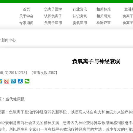
首页
负离子医学
行业资讯
相关标准
宣讲
关于学会
认识负离子
认识臭氧
相关研究
负离
专家顾问
负离子应用
臭氧应用
检测评审
负离
>>新闻中心
负氧离子与神经衰弱
间:2011/12/13】 【查看次数:5587】
源：当代健康报
要：负氧离子是治疗神经衰弱的新手段，以提高人体自愈力和免疫力来治疗神
经衰弱是当前社会常见的精神疾病，患者因为神经变得异常敏感而感到疲惫不
疾病。所以医生和专家们一直在找寻有效治疗神经衰弱的方法，减少复发的可能