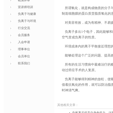
检测评审
宣讲师培训
所谓氧化，就是构成物质的分子与
制造细胞膜的蛋白质货脂质氧化的
负离子与健康
负离子与环境
对美容有效，成为有精神、不易
行业交流
负离子
多出1个电子，因此能够
会员服务
空气变成负离子的性质。
入会申请
环境或体内的离子平衡接近理想的
理事单位
能够处理这个广泛的问题、提高效
会员单位
联系我们
所有的生活习惯病中最难治疗的糖
动过癌症手术的人复原。
负离子能够得到精神的放松，使睡
借着抗氧化的作用，就可以防治脂
时神清气爽。
其他相关文章：
负氧离子提高自身免疫力，达