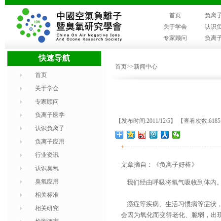
首页
负离
关于学会
认识
专家顾问
负离
快速导航
首页
>>新闻中心
首页
关于学会
专家顾问
负离子医学
【发布时间:2011/12/5】 【查看次数:618
认识负离子
负离子应用
+
行业资讯
文章摘自：《负离子好棒》
认识臭氧
臭氧应用
我们经由呼吸将氧气吸收到体内。
相关标准
癌症等疾病、生活习惯病等症状，
相关研究
会因为氧化而变得老化、脆弱，出