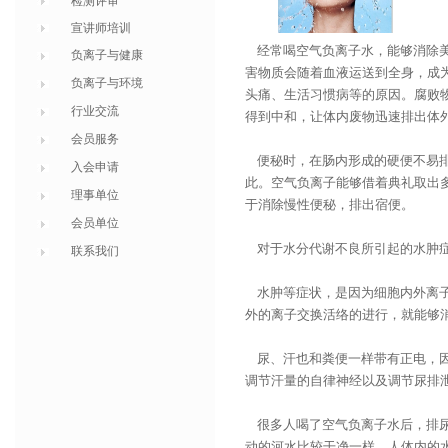
检测评审
宣讲师培训
经常喝
空气负离子
水，能够消除
负离子与健康
害物质会随着血液运送到全身，成
负离子与环境
头痛、生活习惯病等的原因。腐败
行业交流
得到中和，让体内废物迅速排出体
会员服务
便秘时，在肠内形成的硬便不易排
入会申请
此。空气负离子能够借着典礼取出
理事单位
于消除慢性便秘，排出宿便。
会员单位
对于水分代谢不良所引起的水肿症
联系我们
水肿等症状，是因为细胞内外离子
外的离子交换活络的进行，就能够
尿、汗也和粪便一样带有正电，因
调节汗量的自律神经以及调节尿排
很多人喝了空气负离子水后，排尿
动的河水比较干净一样，人体内的