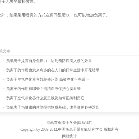
离子无关的放松效果。
外，如果采用喷雾的方式在房间里喷水，也可以增加负离子。
关文章：
负氧离子提高自身免疫力，达到预防疾病入侵的效果
负离子的作用也愈来愈多的在人们的日常生活中开花结果
负离子空气净化器宣战装修污染 高效净化不在话下
负离子的作用有哪些？清洁血液保护心脑血管
负离子空气净化器什么意思以及如何正确利用它
负氧离子为健康的体魄提供物质基础，改善身体各种器官
网站首页
|
关于学会
|
联系我们
Copyright by 2009-2012;
中国负离子暨臭氧研究学会
版权所有
网站统计