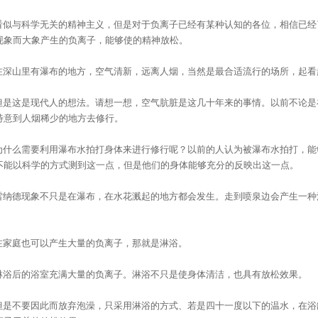
似与科学无关的精神主义，但是对于负离子已经有某种认知的各位，相信已经
现象而大象产生的负离子，能够使的精神放松。
深山里有瀑布的地方，空气清新，远离人烟，当然是最合适流行的场所，起看
是这是现代人的想法。请想一想，空气肮脏是这几十年来的事情。以前不论是
特意到人烟稀少的地方去修行。
什么需要利用瀑布水拍打身体来进行修行呢？以前的人认为被瀑布水拍打，能
不能以科学的方式测到这一点，但是他们的身体能够充分的反映出这一点。
纳德现象不只是在瀑布，在水花溅起的地方都会发生。走到喷泉边会产生一种
。
家庭也可以产生大量的负离子，那就是淋浴。
浴后的浴室充满大量的
负离子
。淋浴不只是使身体清洁，也具有放松效果。
是不要因此而放弃泡澡，只采用淋浴的方式、若是四十一度以下的温水，在浴