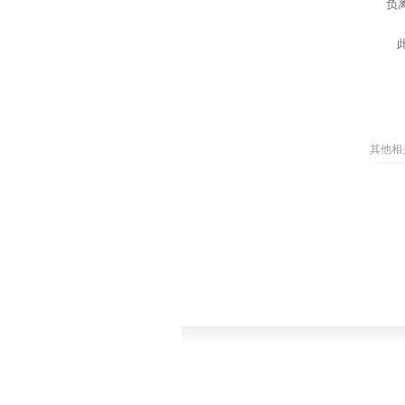
负
此
其他相