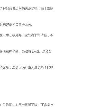
了解到两者之间的关系了吧！由于雷纳
起来好像和负离子无关。
在市中心或郊外，空气都非常清新，不
够使精神平静，脑波出现α波。虽然当
清凉感，这是因为产生大量负离子的缘
缸里泡澡，血压会逐渐下降。而这是与