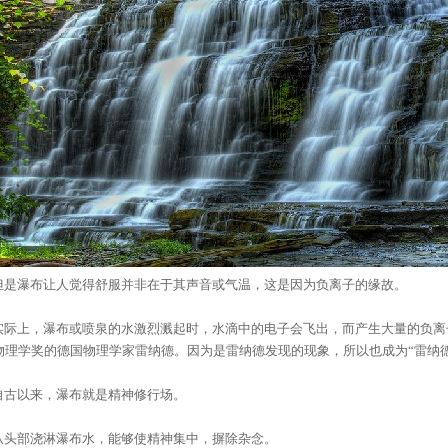
是瀑布让人觉得舒服并非在于其声音或气温，这是因为
负离子
的缘故。
际上，瀑布或喷泉的水激烈溅起时，水滴中的电子会飞出，而产生大量的负离子
物理学奖的德国物理学家雷纳德。因为是雷纳德发现的现象，所以也成为“雷纳德
古以来，瀑布就是精神修行场。
头部浇淋瀑布水，能够使精神集中，摒除杂念。