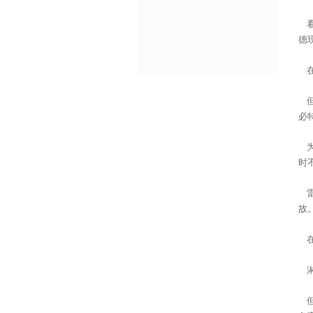
看
德
在
但
必
为
时
雷
故
在
淋
但