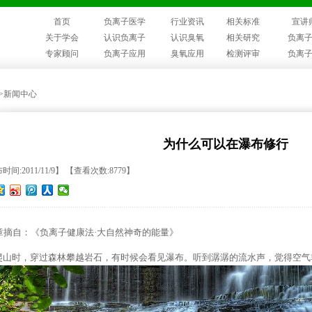
首页
负离子医学
行业资讯
相关标准
宣讲
关于学会
认识负离子
认识臭氧
相关研究
负离
专家顾问
负离子应用
臭氧应用
检测评审
负离
>>新闻中心
为什么可以在瀑布修行
时间:2011/11/9】 【查看次数:8779】
章摘自：《负离子健康法·大自然神奇的能量》
山时，穿过森林攀越岩石，有时候会看见瀑布。听到潺潺的流水声，觉得空气