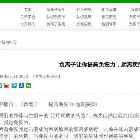
首页
负离子医学
行业资讯
相关标准
宣讲
关于学会
认识负离子
认识臭氧
相关研究
负离
专家顾问
负离子应用
臭氧应用
检测评审
负离
>>新闻中心
负离子让你提高免疫力，远离疾
间:2011/10/26】 【查看次数:4996】
章摘自：《负离子——提高免疫力·远离疾病》
们的身体与生俱来的“治疗疾病的构造”，称为自然自愈力(自
，就是免疫力。
谓免疫就是击溃成为疾病原因的细菌或病毒，去除在体内形成
胞等）的构造。当免疫力减弱时，我们的身体就容易罹患疾病。