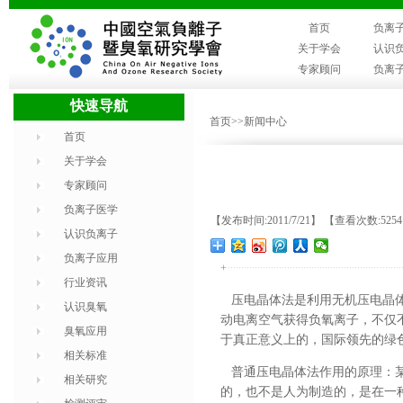
首页
负离
关于学会
认识
专家顾问
负离
快速导航
首页
>>新闻中心
首页
关于学会
专家顾问
负离子医学
【发布时间:2011/7/21】 【查看次数:525
认识负离子
负离子应用
+
行业资讯
压电晶体法是利用无机压电晶体
认识臭氧
动电离空气获得负氧离子，不仅
臭氧应用
于真正意义上的，国际领先的绿
相关标准
普通压电晶体法作用的原理：某
相关研究
的，也不是人为制造的，是在一