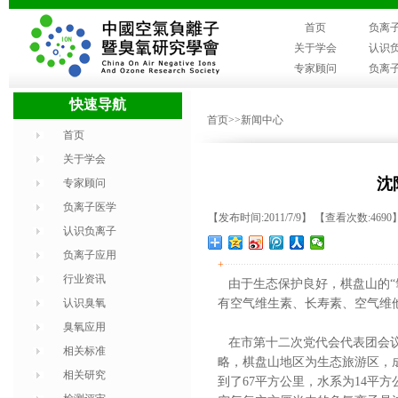
首页
负离
关于学会
认识
专家顾问
负离
快速导航
首页
>>新闻中心
首页
关于学会
沈
专家顾问
负离子医学
【发布时间:2011/7/9】 【查看次数:4690
认识负离子
负离子应用
+
行业资讯
由于生态保护良好，棋盘山的“
认识臭氧
有空气维生素、长寿素、空气维
臭氧应用
在市第十二次党代会代表团会议
相关标准
略，棋盘山地区为生态旅游区，
相关研究
到了67平方公里，水系为14平