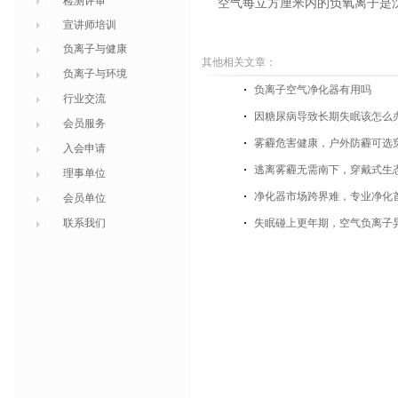
检测评审
空气每立方厘米内的
负氧离子
是
宣讲师培训
负离子与健康
其他相关文章：
负离子与环境
负离子空气净化器有用吗
行业交流
因糖尿病导致长期失眠该怎么
会员服务
雾霾危害健康，户外防霾可选
入会申请
逃离雾霾无需南下，穿戴式生
理事单位
净化器市场跨界难，专业净化
会员单位
联系我们
失眠碰上更年期，空气负离子