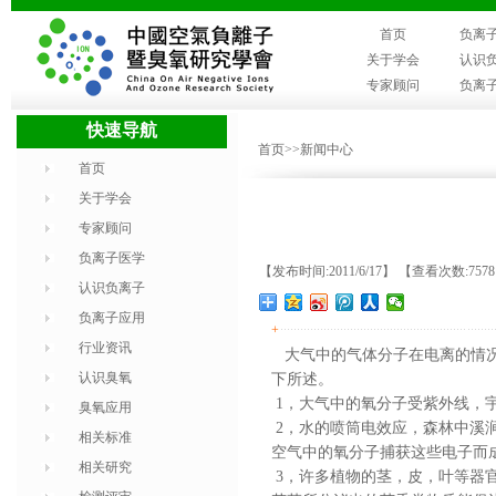
首页
负离
关于学会
认识
专家顾问
负离
快速导航
首页
>>新闻中心
首页
关于学会
专家顾问
负离子医学
【发布时间:2011/6/17】 【查看次数:757
认识负离子
负离子应用
+
行业资讯
大气中的气体分子在电离的情
认识臭氧
下所述。
1
，大气中的氧分子受紫外线，
臭氧应用
2
，水的喷筒电效应，森林中溪
相关标准
空气中的氧分子捕获这些电子而
相关研究
3
，许多植物的茎，皮，叶等器