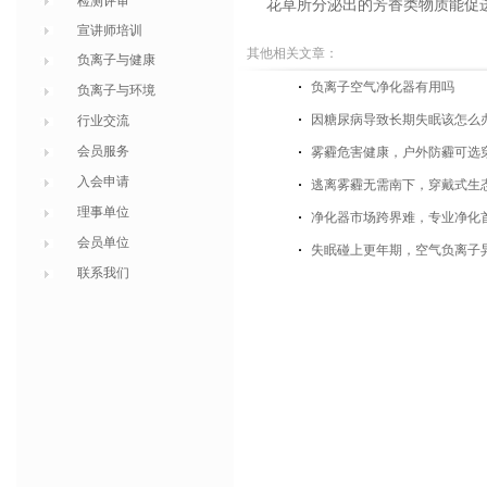
检测评审
花草所分泌出的芳香类物质能促
宣讲师培训
其他相关文章：
负离子与健康
负离子空气净化器有用吗
负离子与环境
因糖尿病导致长期失眠该怎么
行业交流
会员服务
雾霾危害健康，户外防霾可选
入会申请
逃离雾霾无需南下，穿戴式生
理事单位
净化器市场跨界难，专业净化
会员单位
失眠碰上更年期，空气负离子
联系我们