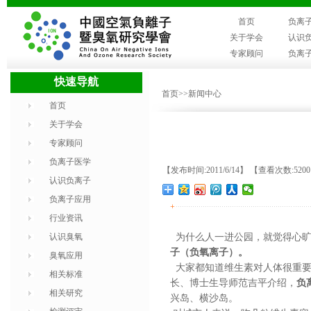
首页
负离
关于学会
认识
专家顾问
负离
快速导航
首页
>>新闻中心
首页
关于学会
专家顾问
负离子医学
【发布时间:2011/6/14】 【查看次数:520
认识负离子
负离子应用
+
行业资讯
认识臭氧
为什么人一进公园，就觉得心旷
子（负氧离子）。
臭氧应用
大家都知道维生素对人体很重要
相关标准
长、博士生导师范吉平介绍，
负
相关研究
兴岛、横沙岛。