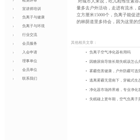
检测评审
对城市人来说，吃几粒维生素容
量多去户外活动，走进有流水，
宣讲师培训
立方厘米
15000
个，负离子能促进
负离子与健康
的林荫道里多待会，因为这里的
负离子与环境
行业交流
其他相关文章：
会员服务
入会申请
负离子空气净化器有用吗
理事单位
因糖尿病导致长期失眠该怎么
会员单位
雾霾危害健康，户外防霾可选
联系我们
逃离雾霾无需南下，穿戴式生
净化器市场跨界难，专业净化
失眠碰上更年期，空气负离子