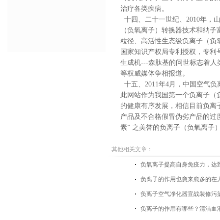
治疗各类疾病。
十四、二十一世纪、2010年，
（负氧离子）转换器技术和纳子
粒径、高活性生态级负离子（负
国家知识产权局专利授权，专利
生成机
---
森肽基的问世标志着人
等权威媒体争相报道。
十五、
2011
年
4
月，中国空气负
此网站作为我国第一个负离子（
的健康有序发展，相信目前负离
产品及不合格假冒伪劣产品的过度
素”
之美誉的负离子（负氧离子
其他相关文章：
负氧离子提高自身免疫力，达
负离子的作用也愈来愈多的在
负离子空气净化器宣战装修污
负离子的作用有哪些？清洁血