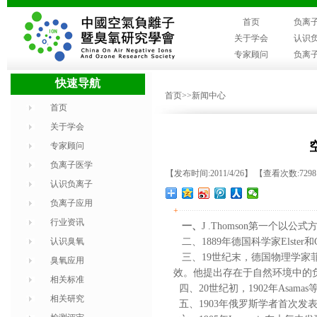
首页
负离
关于学会
认识
专家顾问
负离
快速导航
首页
>>新闻中心
首页
关于学会
专家顾问
负离子医学
【发布时间:2011/4/26】 【查看次数:729
认识负离子
负离子应用
+
行业资讯
一、
J .Thomson第一个
认识臭氧
二、1889年德国科学家Elste
三、19世纪末，德国物理学家菲利浦
臭氧应用
效。他提出存在于自然环境中的
相关标准
四、20世纪初，1902年Asa
相关研究
五、1903年俄罗斯学者首次发