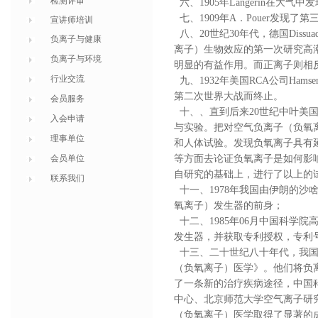
检测评审
六、1905年Langerin在大
七、1909年A．Pouer发现
宣讲师培训
八、20世纪30年代，德国Dis
负离子与健康
离子）生物效应的第一次研究高
负离子与环境
明显的有益作用。而正离子则相
行业交流
九、1932年美国RCA公司Ha
第二次世界大战而终止。
会员服务
十、、直到后来20世纪中叶美国加
入会申请
与实验。把对空气负离子（负氧离
理事单位
和人体试验。发现负氧离子具有延
会员单位
等方面去论证负氧离子是如何影
自研究的基础上，进行了以上的
联系我们
十一、1978年我国由伊朗的沙啥瓦特
氧离子）发生器的前身；
十二、
1985年06月中国科学院
发生器
，并获取专利授权，
专利号
十三、
二十世纪八十年代，我
（负氧离子）医学》。他们将负
了一条新的治疗疾病途径，中国
中心、北京师范大学空气离子研
（负氧离子）医学取得了显著的