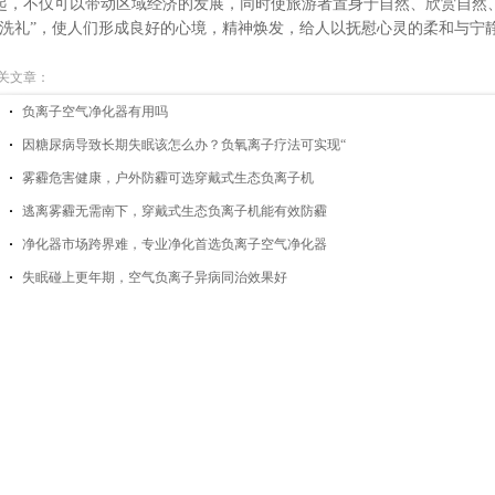
起，不仅可以带动区域经济的发展，同时使旅游者置身于自然、欣赏自然
“洗礼”，使人们形成良好的心境，精神焕发，给人以抚慰心灵的柔和与宁
关文章：
负离子空气净化器有用吗
因糖尿病导致长期失眠该怎么办？负氧离子疗法可实现“
雾霾危害健康，户外防霾可选穿戴式生态负离子机
逃离雾霾无需南下，穿戴式生态负离子机能有效防霾
净化器市场跨界难，专业净化首选负离子空气净化器
失眠碰上更年期，空气负离子异病同治效果好