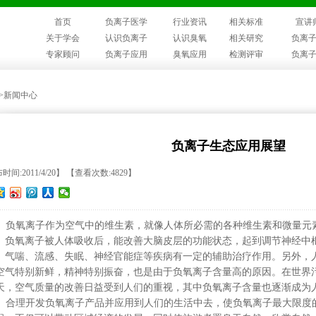
首页
负离子医学
行业资讯
相关标准
宣讲
关于学会
认识负离子
认识臭氧
相关研究
负离
专家顾问
负离子应用
臭氧应用
检测评审
负离
>>新闻中心
负离子生态应用展望
时间:2011/4/20】 【查看次数:4829】
负氧离子作为空气中的维生素，就像人体所必需的各种维生素和微量元
。负氧离子被人体吸收后，能改善大脑皮层的功能状态，起到调节神经中
、气喘、流感、失眠、神经官能症等疾病有一定的辅助治疗作用。另外，
空气特别新鲜，精神特别振奋，也是由于负氧离子含量高的原因。在世界
天，空气质量的改善日益受到人们的重视，其中负氧离子含量也逐渐成
合理开发负氧离子产品并应用到人们的生活中去，使负氧离子最大限度