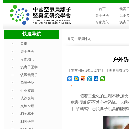
首页
负离
关于学会
认识
专家顾问
负离
快速导航
首页
>>新闻中心
首页
关于学会
户外防
专家顾问
负离子医学
【发布时间:2019/12/17】 【查看次数:37
认识负离子
负离子应用
+
行业资讯
随着工业化的进程不断加快
认识臭氧
危害,我们还不禁心生恐慌。人的
臭氧应用
手
,穿戴式生态负离子机真的能够
相关标准
相关研究