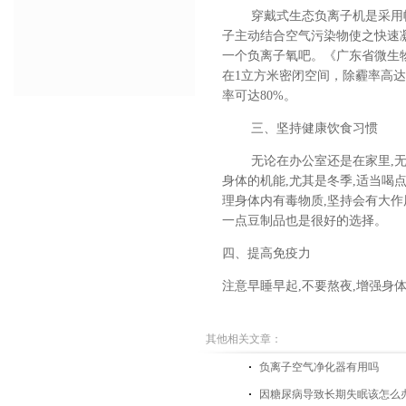
穿戴式生态负离子机
是采用
子主动结合空气污染物使之快速
一个负离子氧吧。《广东省微生
在
1
立方米密闭空间，除霾率高达
率可达
80%
。
三、坚持健康饮食习惯
无论在办公室还是在家里
,
身体的机能,尤其是冬季,适当喝
理身体内有毒物质,坚持会有大
一点豆制品也是很好的选择。
四、提高免疫力
注意早睡早起
,不要熬夜,增强身
其他相关文章：
负离子空气净化器有用吗
因糖尿病导致长期失眠该怎么