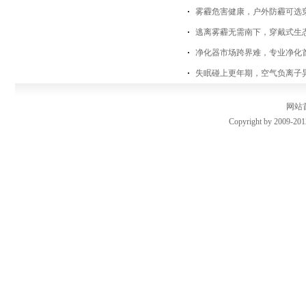
雾霾危害健康，户外防霾可选
逃离雾霾无需南下，穿戴式生
净化器市场跨界难，专业净化
失眠碰上更年期，空气负离子
网站
Copyright by 2009-201