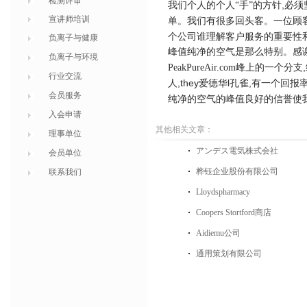
检测评审
,
我们个人的个人“手”的方针
必须
宣讲师培训
单。我们有很多回头客。一位顾
个公司谁理解客户服务的重要性
负离子与健康
峰值纯净的空气是那么特别。感
负离子与环境
,
PeakPureAir.com
峰上的一个分支
行业交流
,they
l
,
人
爱德华
孔雀
有一个回报
会员服务
纯净的空气的峰值良好的信誉使
入会申请
其他相关文章：
理事单位
アンデス電気株式会社
会员单位
桦钰企业股份有限公司
联系我们
Lloydspharmacy
Coopers Stortford商店
Aidiemu公司
通用策划有限公司