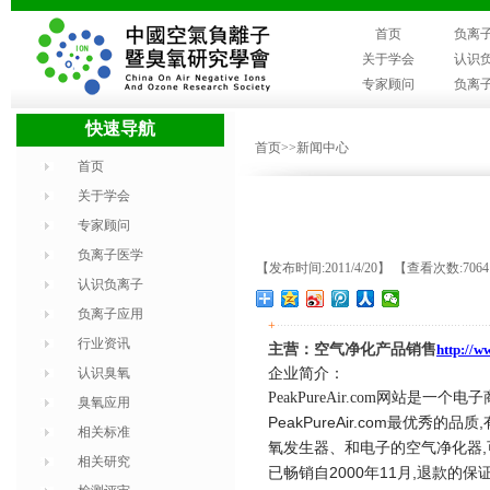
首页
负离
关于学会
认识
专家顾问
负离
快速导航
首页
>>新闻中心
首页
关于学会
专家顾问
负离子医学
【发布时间:2011/4/20】 【查看次数:706
认识负离子
负离子应用
+
行业资讯
主营：空气净化产品销售
http://
认识臭氧
企业简介：
PeakPureAir.com
网站是一个电子
臭氧应用
PeakPureAir.com
,
最优秀的品质
相关标准
,
氧发生器、和电子的空气净化器
相关研究
2000
11
,
已畅销自
年
月
退款的保