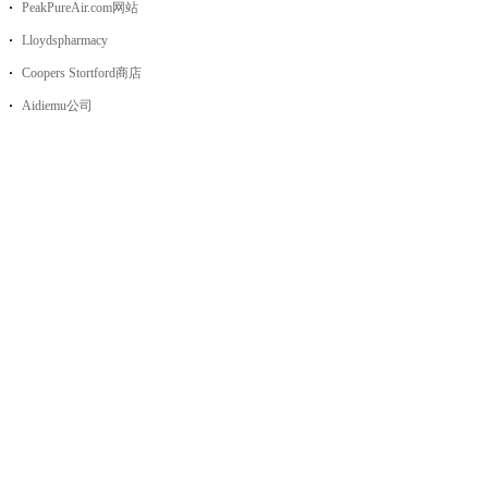
PeakPureAir.com网站
Lloydspharmacy
Coopers Stortford商店
Aidiemu公司