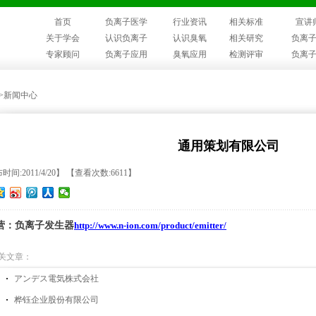
首页
负离子医学
行业资讯
相关标准
宣讲
关于学会
认识负离子
认识臭氧
相关研究
负离
专家顾问
负离子应用
臭氧应用
检测评审
负离
>>新闻中心
通用策划有限公司
时间:2011/4/20】 【查看次数:6611】
营：负离子发生器
http://www.n-ion.com/product/emitter/
关文章：
アンデス電気株式会社
桦钰企业股份有限公司