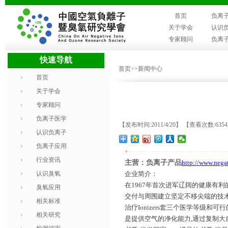
首页
负离
关于学会
认识
专家顾问
负离
快速导航
首页
>>新闻中心
首页
关于学会
专家顾问
负离子医学
【发布时间:2011/4/20】 【查看次数:635
认识负离子
负离子应用
+
行业资讯
主营：负离子产品
http://www.nega
认识臭氧
企业简介：
在
1967
年首次进军辽阔的健康有利
臭氧应用
交付与周围建立坚定不移尖端的技
相关标准
治疗
Ionizers
套三个医学等级和可行
相关研究
是提供空气的净化能力
,
通过复制大