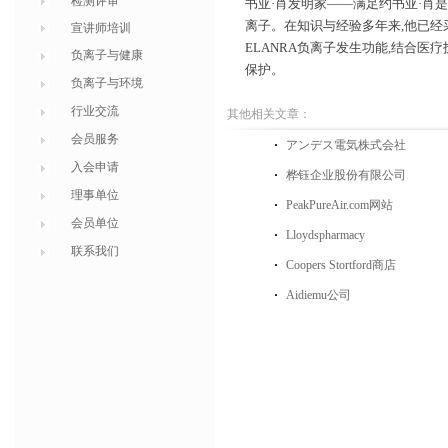
检测评审
书亚·肖发明家——满足
约书亚·肖
离子。在知识与经验多年来
,
他已经
宣讲师培训
ELANRA
负离子发生功能
,
结合医疗
负离子与健康
保护。
负离子与环境
行业交流
其他相关文章：
会员服务
アンデス電気株式会社
入会申请
桦钰企业股份有限公司
理事单位
PeakPureAir.com网站
会员单位
Lloydspharmacy
联系我们
Coopers Stortford商店
Aidiemu公司