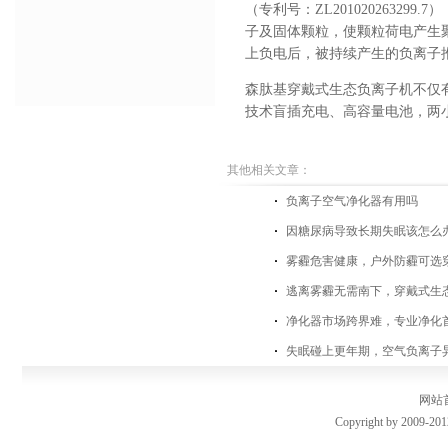
（专利号：
ZL201020263299.7
）
子及固体颗粒，使颗粒荷电产生
上负电后，被持续产生的负离子
森肽基穿戴式生态负离子机
不仅
技术盲插充电、高容量电池，两
其他相关文章：
负离子空气净化器有用吗
因糖尿病导致长期失眠该怎么
雾霾危害健康，户外防霾可选
逃离雾霾无需南下，穿戴式生
净化器市场跨界难，专业净化
失眠碰上更年期，空气负离子
网站
Copyright by 2009-201