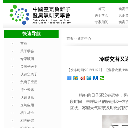
首页
负离
关于学会
认识
专家顾问
负离
快速导航
首页
>>新闻中心
首页
关于学会
冷暖交替又
专家顾问
负离子医学
【发布时间:2019/11/27】 【查看次数:19
认识负离子
负离子应用
+
行业资讯
晴好的日子还没眷恋够，雾
认识臭氧
段时间，来呼吸科的病患比平常
臭氧应用
症状。雾霾天气应该及时做好防
相关标准
相关研究