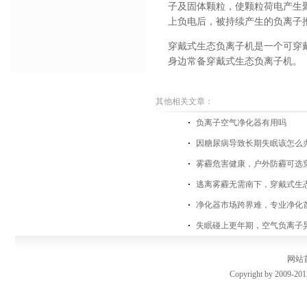
子及固体颗粒，使颗粒荷电产生
上负电后，被持续产生的负离子
穿戴式生态负离子机是一个可穿
身边常备穿戴式生态负离子机。
其他相关文章：
负离子空气净化器有用吗
因糖尿病导致长期失眠该怎么
雾霾危害健康，户外防霾可选
逃离雾霾无需南下，穿戴式生
净化器市场跨界难，专业净化
失眠碰上更年期，空气负离子
网站
Copyright by 2009-201