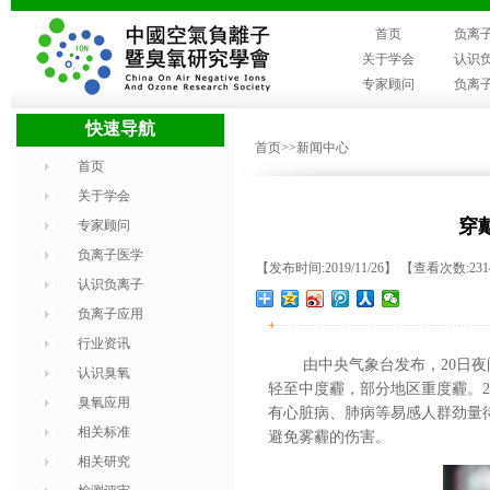
首页
负离
关于学会
认识
专家顾问
负离
快速导航
首页
>>新闻中心
首页
关于学会
穿
专家顾问
负离子医学
【发布时间:2019/11/26】 【查看次数:23
认识负离子
负离子应用
+
行业资讯
由中央气象台
发布，
20日
认识臭氧
轻至中度霾，部分地区重度霾。2
臭氧应用
有心脏病、肺病等易感人群劲量
相关标准
避免雾霾的伤害。
相关研究