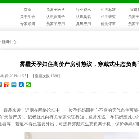
首页
负离子医学
行业资讯
相关标准
宣讲
关于学会
认识负离子
认识臭氧
相关研究
负离
专家顾问
负离子应用
臭氧应用
检测评审
负离
>>新闻中心
雾霾天孕妇住高价产房引热议，穿戴式生态负离
间:2019/11/25】 【查看次数:1788】
霾袭来袭，近期在网络论坛中，一位孕妈妈因担心不良的天气条件可能会
的“天价产房”。记者就此向有关专家求证得知，通常来说，孕妈妈应减少
化器等，若迫不得已需要外出，可选择穿戴式生态负离子机，保护孕妈和