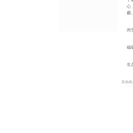
心
霾
闭
磁
生
其他相