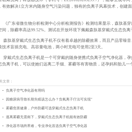
，有效解决1立方米内随身空气污染问题，独有的负离子风幕技术，创建
。
《广东省微生物分析检测中心分析检测报告》检测结果显示，森肽基穿
空间，除霾率高达99.52%。测试在开放环境下佩戴森肽基穿戴式生态负离
森肽基穿戴式生态负离子机不仅有着卓越的除霾效果，而且产品零噪音
吸技术盲插充电、高容量电池，两小时充电可使用2至3天。
穿戴式生态负离子机是一个可穿戴的随身便携式负离子空气净化器，孕
态负离子机，可以使她们远离二手烟、雾霾等有害物质，还孕妈和胎儿一
关文章：
负离子空气净化器有用吗
因糖尿病导致长期失眠该怎么办？负氧离子疗法可实现“
雾霾危害健康，户外防霾可选穿戴式生态负离子机
逃离雾霾无需南下，穿戴式生态负离子机能有效防霾
净化器市场跨界难，专业净化首选负离子空气净化器