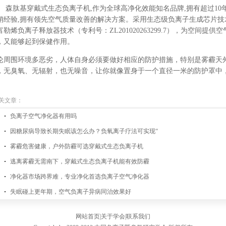
森肽基穿戴式生态负离子机
,
作为全球高净化效能知名品牌
,
拥有超过
10
销经验
,
拥有领先空气质量改善的解决方案。
采用
生态级负离子生成芯片技
富勒烯负离子释放器技术（专利号：
ZL201020263299.7
），为空间提供空
，又能够起到保健作用。
论周围环境多恶劣，人体自身必须要做好相应的防护措施，特别是雾霾天
，无臭氧、无辐射，也无噪音，让你就像置身于一个直径一米的防护罩中
关文章：
负离子空气净化器有用吗
因糖尿病导致长期失眠该怎么办？负氧离子疗法可实现“
雾霾危害健康，户外防霾可选穿戴式生态负离子机
逃离雾霾无需南下，穿戴式生态负离子机能有效防霾
净化器市场跨界难，专业净化首选负离子空气净化器
失眠碰上更年期，空气负离子异病同治效果好
网站首页
|
关于学会
|
联系我们