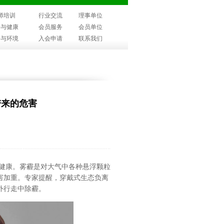
师培训
行业交流
理事单位
子与健康
会员服务
会员单位
子与环境
入会申请
联系我们
带来的危害
健康。雾霾是对大气中各种悬浮颗粒
害加重。专家提醒，穿戴式生态负离
外行走中除霾。