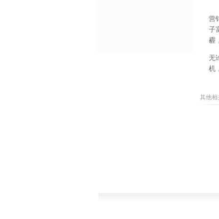
营
子
霾
无
机
其他相