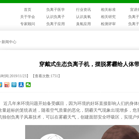
首页
负离子医学
行业资讯
相关标准
宣讲
关于学会
认识负离子
认识臭氧
相关研究
负离
专家顾问
负离子应用
臭氧应用
检测评审
负离
>>新闻中心
穿戴式生态负离子机，摆脱雾霾给人体
间:2019/11/23】 【查看次数:1751】
近几年来环境问题开始备受瞩目，因为环境的好坏直接影响人们的身体
含量超标的笼统表述，随着空气质量的恶化，阴霾天气现象出现增多，危
机独创负离子风幕技术，可以在雾霾天气，创建面部安全呼吸区，实现户