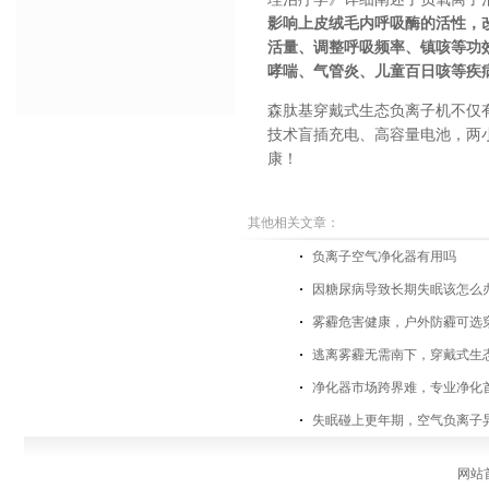
影响上皮绒毛内呼吸酶的活性，
活量、调整呼吸频率、镇咳等功
哮喘、气管炎、儿童百日咳等疾
森肽基穿戴式生态负离子机
不仅
技术盲插充电、高容量电池，两
康！
其他相关文章：
负离子空气净化器有用吗
因糖尿病导致长期失眠该怎么
雾霾危害健康，户外防霾可选
逃离雾霾无需南下，穿戴式生
净化器市场跨界难，专业净化
失眠碰上更年期，空气负离子
网站