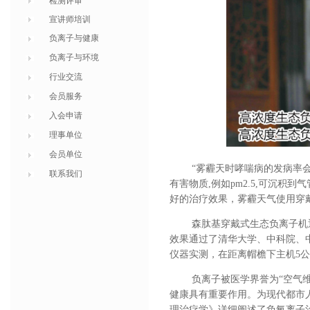
检测评审
宣讲师培训
负离子与健康
负离子与环境
行业交流
会员服务
入会申请
理事单位
会员单位
“雾霾天时哮喘病的发病率会
联系我们
有害物质,例如pm2.5,可沉积
好的治疗效果，雾霾天气使用穿
森肽基穿戴式生态负离子机
效果通过了清华大学、中科院、
仪器实测，在距离帽檐下主机
5
公
负离子被医学界誉为
“空气
健康具有重要作用。为现代都市
理治疗学》详细阐述了负氧离子