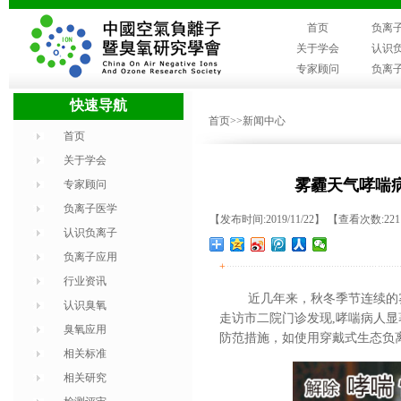
首页
负离
关于学会
认识
专家顾问
负离
快速导航
首页
>>新闻中心
首页
关于学会
雾霾天气哮喘
专家顾问
负离子医学
【发布时间:2019/11/22】 【查看次数:22
认识负离子
负离子应用
+
行业资讯
近几年来，秋冬季节连续的
认识臭氧
走访市二院门诊发现
,哮喘病人
臭氧应用
防范措施，如使用穿戴式生态负
相关标准
相关研究