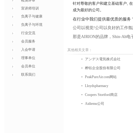
检测评审
针对
尊敬
的客户和建立基础客户
,
在
宣讲师培训
成为最好的公司。
负离子与健康
在行业中我们提供最优质的服务
负离子与环境
公司以视觉
!
公司以良好的工作氛
行业交流
那是
AIRION
的品牌
，
Shin-Ah
电
会员服务
入会申请
其他相关文章：
理事单位
アンデス電気株式会社
会员单位
桦钰企业股份有限公司
联系我们
PeakPureAir.com网站
Lloydspharmacy
Coopers Stortford商店
Aidiemu公司