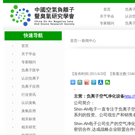
首页
负离
关于学会
认识
专家顾问
负离
快速导航
首页
>>新闻中心
首页
关于学会
专家顾问
负离子医学
【发布时间:2011/4/20】 【查看次数:534
认识负离子
负离子应用
+
行业资讯
主营：负离子空气净化设备
http:/
认识臭氧
公司简介：
Shin-Ah
电子一直专注于负离子
臭氧应用
的投资。公司现生产和销售
系列
相关标准
Shin-Ah
电子公司生产的空气净
相关研究
密切合作
,
战略企业联盟合作
达成