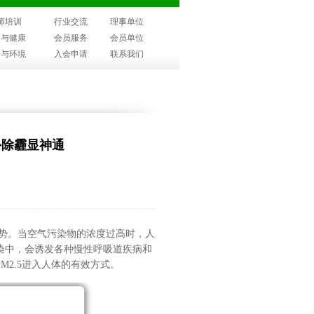
师培训
行业交流
理事单位
子与健康
会员服务
会员单位
子与环境
入会申请
联系我们
外除霾显神通
势。当空气污染物的浓度过高时，人
染中，会诱发各种慢性呼吸道疾病和
PM2.5进入人体的有效方式。