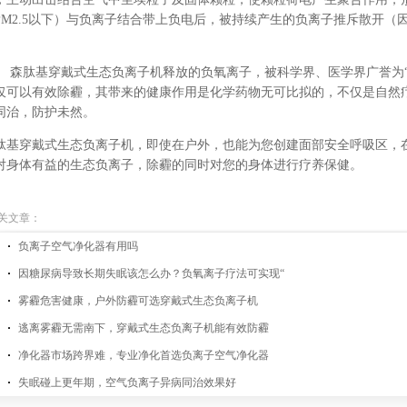
PM2.5
以下）与负离子结合带上负电后，被持续产生的负离子推斥散开（
。
森肽基穿戴式生态负离子机释放的
负氧离子
，
被科学界、医学界广誉为
仅可以有效除霾，
其带来的健康作用是化学药物无可比拟的，不仅是自然
同治，防护未然。
肽基穿戴式生态负离子机，即使在户外，也能为您创建面部安全呼吸区，
对身体有益的生态负离子，除霾的同时对您的身体进行疗养保健。
关文章：
负离子空气净化器有用吗
因糖尿病导致长期失眠该怎么办？负氧离子疗法可实现“
雾霾危害健康，户外防霾可选穿戴式生态负离子机
逃离雾霾无需南下，穿戴式生态负离子机能有效防霾
净化器市场跨界难，专业净化首选负离子空气净化器
失眠碰上更年期，空气负离子异病同治效果好