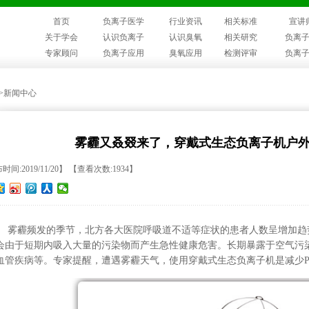
首页
负离子医学
行业资讯
相关标准
宣讲
关于学会
认识负离子
认识臭氧
相关研究
负离
专家顾问
负离子应用
臭氧应用
检测评审
负离
>>新闻中心
雾霾又叒叕来了，穿戴式生态负离子机户
间:2019/11/20】 【查看次数:1934】
雾霾频发的季节，北方各大医院呼吸道不适等症状的患者人数呈增加趋
会由于短期内吸入大量的污染物而产生急性健康危害。长期暴露于空气污
血管疾病等。专家提醒，遭遇雾霾天气，使用穿戴式生态负离子机
是减少