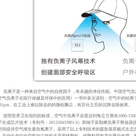
负离子是一种来自空气中的自然因子，有卓越的净化性能。
中国空气负
空气负离子在医疗保健及环保中的应用》一书中多次讲到：空气中的轻离
.001μm、在工业上难以除去的的微粒飘尘，有百分之百的沉降去除效果。
按照世界卫生组织的标准，空气中负离子浓度达到每立方厘米1000-150
子生成芯片技术（专利号：
201220433901.6
）和纳子富勒烯负离子释放器
空间提供空气维生素负氧离子。采用了以上专利技术的
森肽基穿戴式生态
，主动出击结合空气中尘埃粒子及固体颗粒，使颗粒荷电产生聚合作用，