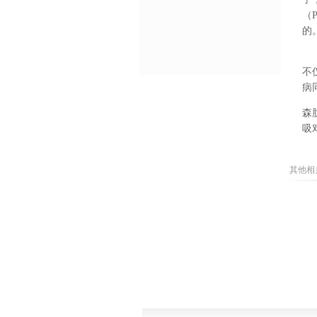
（
的
不
病
森
吸
其他相