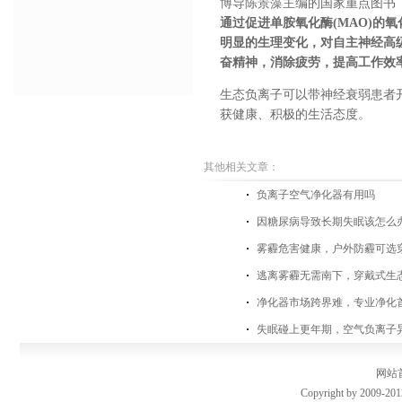
博导陈景藻主编的国家重点图书
通过促进单胺氧化酶
(MAO)
的氧
明显的生理变化，对自主神经高
奋精神，消除疲劳，提高工作效
生态负离子
可以带神经衰弱患者
获健康、积极的
生活态度
。
其他相关文章：
负离子空气净化器有用吗
因糖尿病导致长期失眠该怎么
雾霾危害健康，户外防霾可选
逃离雾霾无需南下，穿戴式生
净化器市场跨界难，专业净化
失眠碰上更年期，空气负离子
网站
Copyright by 2009-201