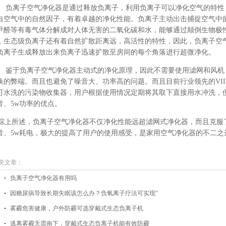
负离子空气净化器是通过释放负离子，利用负离子可以净化空气的特性
自空气中的自然因子，有着卓越的净化性能。
负离子主动出击捕捉空气中
甲醛等有毒气体分解成对人体无害的二氧化碳和水，能够通过颠倒生物极
，生态级负离子还有着自然扩散距离远，高活性的特性，因此，负离子空
负离子生成释放出来负离子迅速扩散至房间的每个角落进行超微净化。
鉴于负离子空气净化器主动式的净化原理
，因此
不需要使用滤网和风机
换的弊端。而且也避免了噪音大、功率高的问题。而且目前
行业领先的
V
可水洗的污染物收集器，用户根据使用情况定期将其取下直接用水冲洗，
音、
5w功率的
优点
。
综上所述，负离子空气净化器不仅净化性能远超滤网式净化器，而且克服
音、
5w耗电，极大的提高了用户的使用感受，是家用空气净化器的不二之
关文章：
负离子空气净化器有用吗
因糖尿病导致长期失眠该怎么办？负氧离子疗法可实现“
雾霾危害健康，户外防霾可选穿戴式生态负离子机
逃离雾霾无需南下，穿戴式生态负离子机能有效防霾