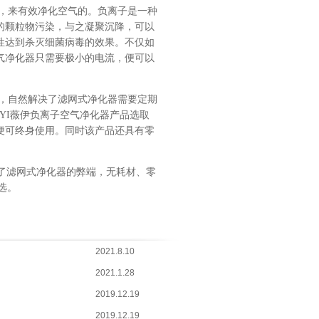
，来有效净化空气的。负离子是一种
的颗粒物污染，与之凝聚沉降，可以
性达到杀灭细菌病毒的效果。
不仅如
气净化器只需要极小的电流，便可以
，自然解决了
滤网式净化器
需要定期
IIYI薇伊负离子空气净化器
产品
选取
便
可终身使用。同时该产品还具有零
了滤网式净化器的弊端，无耗材、零
选。
2021.8.10
2021.1.28
2019.12.19
2019.12.19