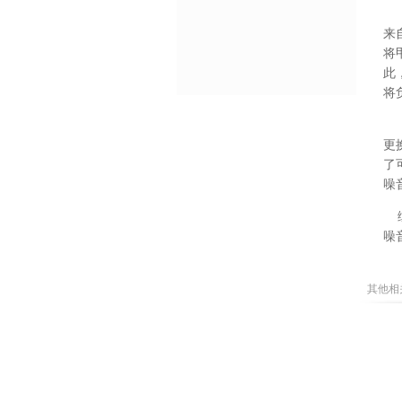
来
将
此
将
更
了
噪
噪
其他相