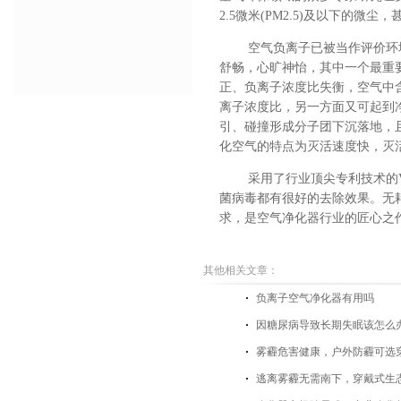
2.5
微米
(PM2.5)
及以下的微尘，
空气负离子
已被当作评价环
舒畅，心旷神怡，其中一个最重
正、负离子浓度比失衡，空气中
离子浓度比，另一方面又可起到
引、碰撞形成分子团下沉落地，
化空气的特点为灭活速度快，灭
采用了行业顶尖专利技术的V
菌病毒都有很好的去除效果。无
求，是空气净化器行业的匠心之
其他相关文章：
负离子空气净化器有用吗
因糖尿病导致长期失眠该怎么
雾霾危害健康，户外防霾可选
逃离雾霾无需南下，穿戴式生