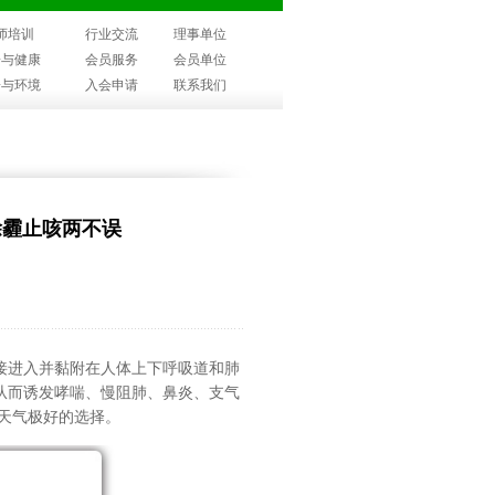
师培训
行业交流
理事单位
子与健康
会员服务
会员单位
子与环境
入会申请
联系我们
除霾止咳两不误
接进入并黏附在人体上下呼吸道和肺
从而诱发哮喘、慢阻肺、鼻炎、支气
霾天气极好的选择。