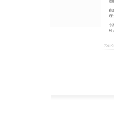
吸
森
通
专
对
其他相