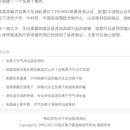
区创建了一个负离子氧吧。
肽基穿戴式负离子生成机通过了ISO9001质量体系认证，欧盟CE强制认证
过了清华大学、中科院、中国疾病预防控制中心、山东医科院的验证，能
家一致认为，无论雾霾刺激还是其他原因引起的咳嗽，除都可以使用穿戴
人体呼吸道的疗养保健作用已经得到了临床验证，大家可以放心使用。
关文章：
负离子空气净化器有用吗
因糖尿病导致长期失眠该怎么办？负氧离子疗法可实现“
雾霾危害健康，户外防霾可选穿戴式生态负离子机
逃离雾霾无需南下，穿戴式生态负离子机能有效防霾
净化器市场跨界难，专业净化首选负离子空气净化器
失眠碰上更年期，空气负离子异病同治效果好
网站首页
|
关于学会
|
联系我们
Copyright by 2009-2012;
中国负离子暨臭氧研究学会
版权所有