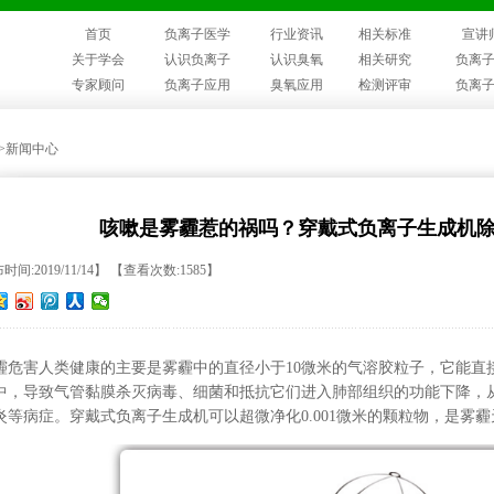
首页
负离子医学
行业资讯
相关标准
宣讲
关于学会
认识负离子
认识臭氧
相关研究
负离
专家顾问
负离子应用
臭氧应用
检测评审
负离
>>新闻中心
咳嗽是雾霾惹的祸吗？穿戴式负离子生成机
间:2019/11/14】 【查看次数:1585】
霾危害人类健康的主要是雾霾中的直径小于10微米的气溶胶粒子，它能直
中，导致气管黏膜杀灭病毒、细菌和抵抗它们进入肺部组织的功能下降，
炎等病症。穿戴式负离子生成机可以超微净化0.001微米的颗粒物，是雾