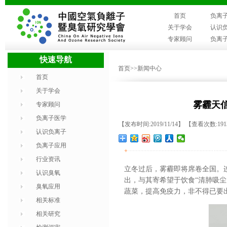
首页
负离
关于学会
认识
专家顾问
负离
快速导航
首页
>>新闻中心
首页
关于学会
雾霾天信
专家顾问
负离子医学
【发布时间:2019/11/14】 【查看次数:19
认识负离子
负离子应用
+
行业资讯
立冬过后，雾霾即将席卷全国。
认识臭氧
出，与其寄希望于饮食“清肺吸
臭氧应用
蔬菜，提高免疫力，非不得已要
相关标准
相关研究