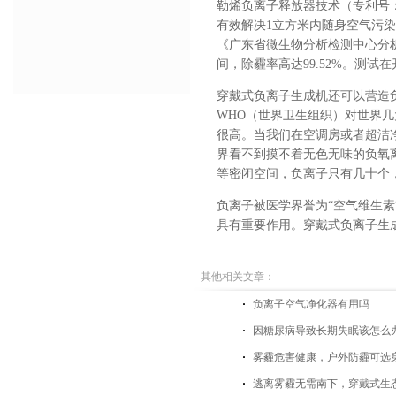
勒烯负离子释放器技术（专利号：Z
有效解决1立方米内随身空气污
《广东省微生物分析检测中心分
间，除霾率高达99.52%。测
穿戴式负离子生成机还可以营造
WHO（世界卫生组织）对世界
很高。当我们在空调房或者超洁
界看不到摸不着无色无味的负氧
等密闭空间，负离子只有几十个
负离子被医学界誉为“空气维生
具有重要作用。穿戴式负离子生
其他相关文章：
负离子空气净化器有用吗
因糖尿病导致长期失眠该怎么
雾霾危害健康，户外防霾可选
逃离雾霾无需南下，穿戴式生