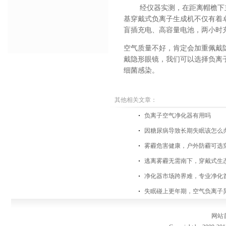
经仪器实测，在距离帽檐下
基穿戴式负离子生成机不仅有着
盲插充电、高容量电池，两小时
空气质量不好，肯定会加重佩戴
戴隐形眼镜，我们可以选择负离
细菌感染。
其他相关文章：
负离子空气净化器有用吗
因糖尿病导致长期失眠该怎么
雾霾危害健康，户外防霾可选
逃离雾霾无需南下，穿戴式生
净化器市场跨界难，专业净化
失眠碰上更年期，空气负离子
网站