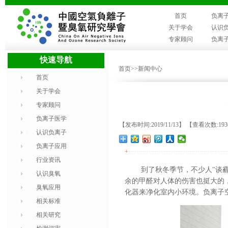
首页
负离
关于学会
认识
专家顾问
负离
快速导航
首页
>>新闻中心
首页
关于学会
专家顾问
负离子医学
【发布时间:2019/11/13】 【查看次数:19
认识负离子
负离子应用
+
行业资讯
到了秋冬季节，
不少人
"
谈
认识臭氧
余的甲醛对人体的伤害也挺大的
臭氧应用
化器
来净化室内小环境
。
负离子
相关标准
相关研究