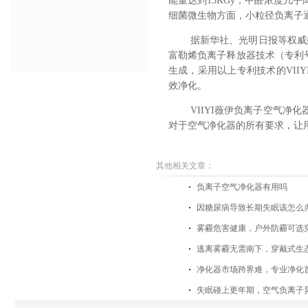
能量达到13KGy，甲醛浓度几
细菌微生物方面，小粒径负离子
据新华社、光明日报等权威
富勒烯负离子释放器技术（专利号：
生成，采用以上专利技术的VII
效净化。
VIIYI薇伊负离子空气
对于空气净化器的所有要求，让
其他相关文章：
负离子空气净化器有用吗
因糖尿病导致长期失眠该怎么
雾霾危害健康，户外防霾可选
逃离雾霾无需南下，穿戴式生
净化器市场跨界难，专业净化
失眠碰上更年期，空气负离子