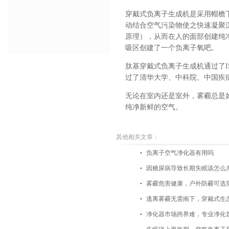
穿戴式负离子生成机是采用帽檐
动结合空气污染物使之快速凝聚
原理），从而在人的面部创建纯净
吸区创建了一个负离子氧吧。
肽基穿戴式负离子生成机通过了IS
过了清华大学、中科院、中国疾
无论在室内还是室外，雾霾总是
纯净新鲜的空气。
其他相关文章：
负离子空气净化器有用吗
因糖尿病导致长期失眠该怎么
雾霾危害健康，户外防霾可选
逃离雾霾无需南下，穿戴式生
净化器市场跨界难，专业净化