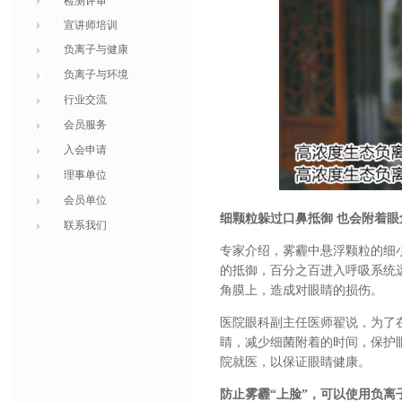
检测评审
宣讲师培训
负离子与健康
负离子与环境
行业交流
会员服务
入会申请
理事单位
会员单位
细颗粒躲过口鼻抵御 也会附着眼
联系我们
专家介绍，雾霾中悬浮颗粒的细
的抵御，百分之百进入呼吸系统
角膜上，造成对眼睛的损伤。
医院眼科副主任医师翟说，为了
睛，减少细菌附着的时间，保护
院就医，以保证眼睛健康。
防止雾霾“上脸”，可以使用负离