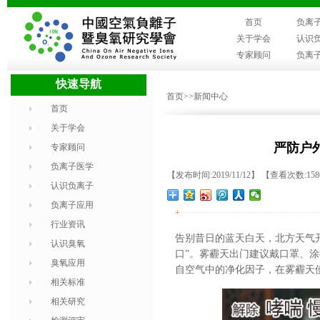
首页
负离
关于学会
认识
专家顾问
负离
快速导航
首页
>>新闻中心
首页
关于学会
严防户
专家顾问
负离子医学
【发布时间:2019/11/12】 【查看次数:15
认识负离子
负离子应用
+
行业资讯
告别昔日的蓝天白天，北方天气
认识臭氧
口”。雾霾天出门建议戴口罩、
臭氧应用
自空气中的净化因子，在雾霾天
相关标准
相关研究