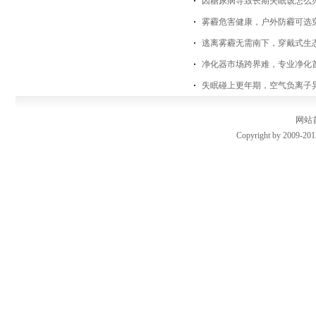
因糖尿病导致长期失眠该怎么
雾霾危害健康，户外防霾可选
逃离雾霾无需南下，穿戴式生
净化器市场跨界难，专业净化
失眠碰上更年期，空气负离子
网站
Copyright by 2009-201