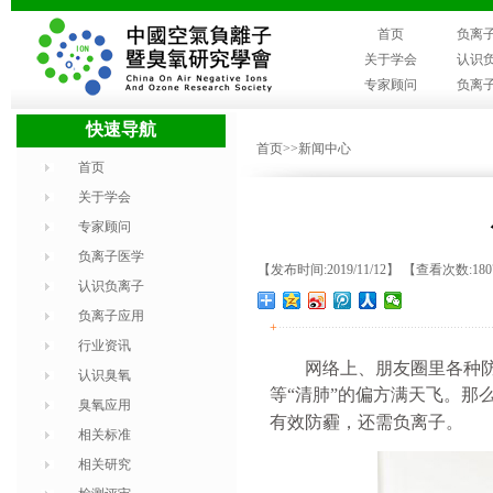
首页
负离
关于学会
认识
专家顾问
负离
快速导航
首页
>>新闻中心
首页
关于学会
专家顾问
负离子医学
【发布时间:2019/11/12】 【查看次数:18
认识负离子
负离子应用
+
行业资讯
网络上、朋友圈里各种
认识臭氧
等
“清肺”的偏方满天飞。那
臭氧应用
有效防霾，还需负离子。
相关标准
相关研究